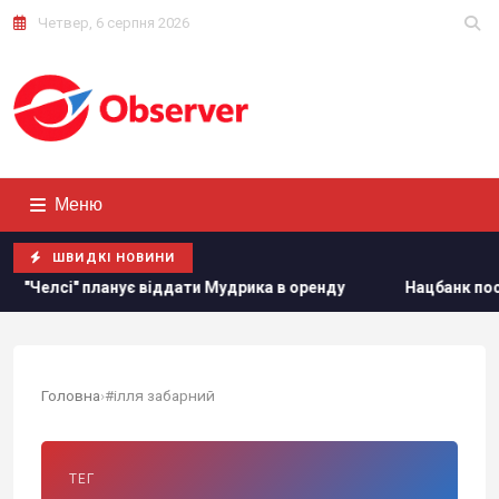
Четвер, 6 серпня 2026
Меню
ШВИДКІ НОВИНИ
ланує віддати Мудрика в оренду
Нацбанк послабив гривню
Головна
›
#ілля забарний
ТЕГ