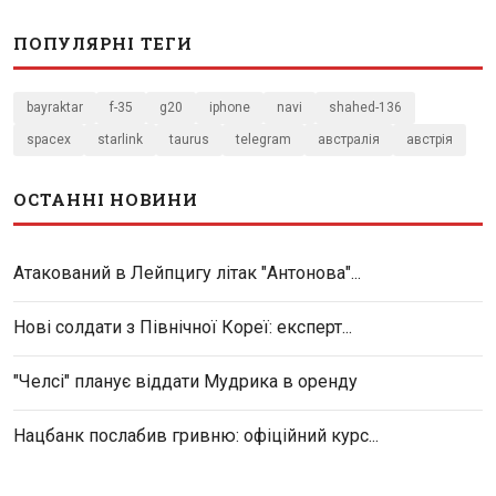
ПОПУЛЯРНІ ТЕГИ
bayraktar
f-35
g20
iphone
navi
shahed-136
spacex
starlink
taurus
telegram
австралія
австрія
ОСТАННІ НОВИНИ
Атакований в Лейпцигу літак "Антонова"...
Нові солдати з Північної Кореї: експерт...
"Челсі" планує віддати Мудрика в оренду
Нацбанк послабив гривню: офіційний курс...