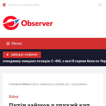
Неділя, 9 серпня 2026
Меню
ШВИДКІ НОВИНИ
нищено позицію С-400, з якої 8 серпня били по Україні, - Мадяр
Головна
›
Війна
›
Путін зайшов у глухий кут, підтримка України...
Війна
Путін зайшов у глухий кут,