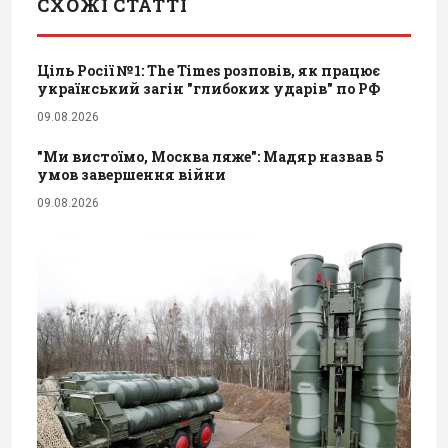
СХОЖІ СТАТТІ
Ціль Росії №1: The Times розповів, як працює
український загін "глибоких ударів" по РФ
09.08.2026
"Ми вистоїмо, Москва ляже": Мадяр назвав 5
умов завершення війни
09.08.2026