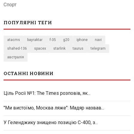
Спорт
ПОПУЛЯРНІ ТЕГИ
atacms
bayraktar
f-35
g20
iphone
navi
shahed-136
spacex
starlink
taurus
telegram
австралія
ОСТАННІ НОВИНИ
Ціль Росії №1: The Times розповів, як...
"Ми вистоїмо, Москва ляже": Мадяр назвав...
У Геленджику знищено позицію С-400, з...