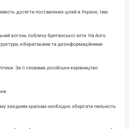
вість досягти поставлених цілей в Україні, тим
ьний вогонь поблизу британської яхти. На його
труктури, кібератаками та дезінформаційними
тики. За її словами, російське керівництво
она.
му західним країнам необхідно зберігати пильність