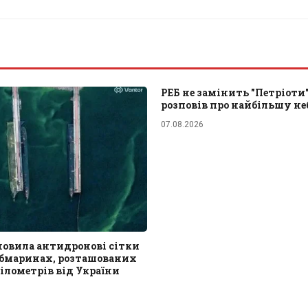
РЕБ не замінить "Петріоти
розповів про найбільшу не
07.08.2026
новила антидронові сітки
убмаринах, розташованих
кілометрів від України