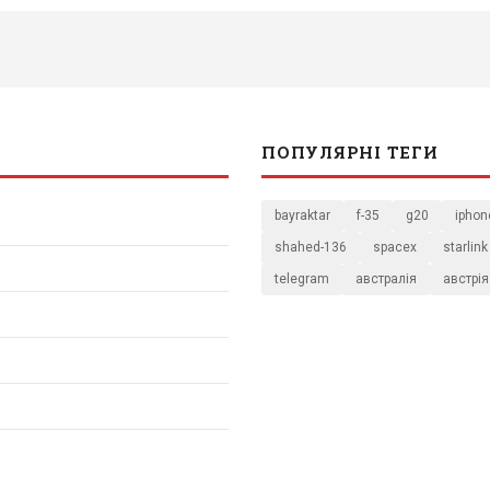
ПОПУЛЯРНІ ТЕГИ
bayraktar
f-35
g20
iphon
shahed-136
spacex
starlink
telegram
австралія
австрія