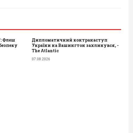
": Флеш
Дипломатичний контранаступ
безпеку
України на Вашингтон захлинувся, -
The Atlantic
07.08.2026