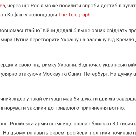
ва
, через що Росія може посилити спроби дестабілізува
Кон Кофлін у колонці для
The Telegraph
.
повномасштабної війни дедалі більше ознак свідчать про 
ира Путіна перетворити Україну на залежну від Кремля д
вердили свою підтримку України. Водночас українські ві
гулярно атакуючи Москву та Санкт-Петербург. На думку 
чний лідер у такій ситуації мав би шукати шляхів заверше
 ігнорувати заклики до тривалого припинення вогню.
осії. Російська армія щомісяця зазнає близько 30 тисяч 
. На цьому тлі навіть окремі російські політики починаю