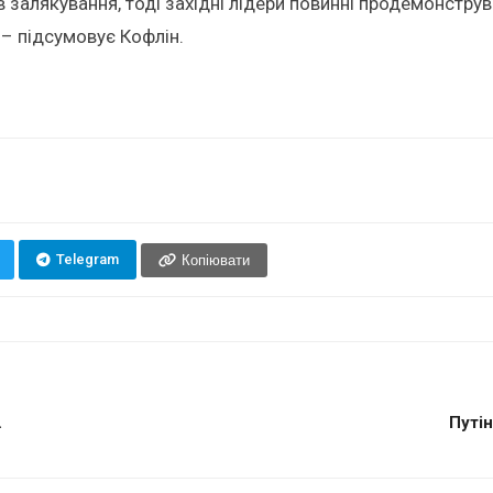
 залякування, тоді західні лідери повинні продемонструва
, – підсумовує Кофлін.
Telegram
Копіювати
.
Путін