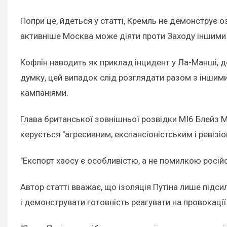
Попри це, йдеться у статті, Кремль не демонструє о
активніше Москва може діяти проти Заходу іншими
Кофлін наводить як приклад інцидент у Ла-Манші, д
думку, цей випадок слід розглядати разом з іншим
кампаніями.
Глава британської зовнішньої розвідки MI6 Блейз М
керується "агресивним, експансіоністським і ревізі
"Експорт хаосу є особливістю, а не помилкою російс
Автор статті вважає, що ізоляція Путіна лише підс
і демонструвати готовність реагувати на провокації