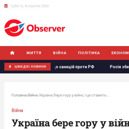
Субота, 8 серпня 2026
ЖИТТЯ
ВІЙНА
ПОЛІТИКА
ЕКОНОМ
кту щодо санкцій проти РФ
Росія збирається остаточно а
ШВИДКІ НОВИНИ
Головна
›
Війна
›
Україна бере гору у війні, і це ставить Захід...
Війна
Україна бере гору у війні