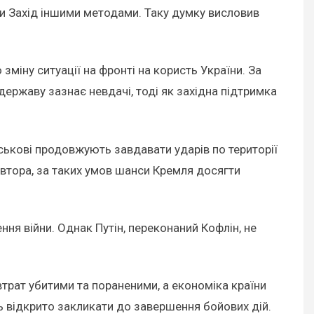
ти Захід іншими методами. Таку думку висловив
зміну ситуації на фронті на користь України. За
ержаву зазнає невдачі, тоді як західна підтримка
йськові продовжують завдавати ударів по території
автора, за таких умов шанси Кремля досягти
ння війни. Однак Путін, переконаний Кофлін, не
втрат убитими та пораненими, а економіка країни
ть відкрито закликати до завершення бойових дій.