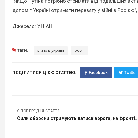
"Якщо Путіна потрібно стримати від подальших актів
допоміг Україні отримати перевагу у війні з Росією"
Джерело: УНІАН
ТЕГИ:
війна в україні
росія
ПОДІЛИТИСЯ ЦІЄЮ СТАТТЕЮ:
Facebook
Twitter
ПОПЕРЕДНЯ СТАТТЯ
Сили оборони стримують натиск ворога, на фронті..