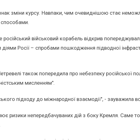
знак зміни курсу. Навпаки, чим очевиднішою стає неможли
 способами.
е російський військовий корабель відкрив попереджувал
и діями Росії – спробами пошкодження підводної інфрас
етревелі також попередила про небезпеку російської полі
оністським мисленням".
ького підходу до міжнародної взаємодії", - зауважила в
илює ризики непередбачуваних дій з боку Кремля. Саме то
.