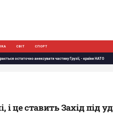
ІКА
СВІТ
СПОРТ
нексувати частину Грузії, - країни НАТО
В результаті ата
, і це ставить Захід під уд