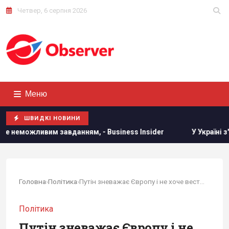
Четвер, 6 серпня 2026
Меню
ШВИДКІ НОВИНИ
вим завданням, - Business Insider
У Україні з'явиться н
Головна
›
Політика
›
Путін зневажає Європу і не хоче вести з нею...
Політика
Путін зневажає Європу і не