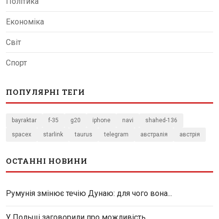
Політика
Економіка
Світ
Спорт
ПОПУЛЯРНІ ТЕГИ
bayraktar
f-35
g20
iphone
navi
shahed-136
spacex
starlink
taurus
telegram
австралія
австрія
ОСТАННІ НОВИНИ
Румунія змінює течію Дунаю: для чого вона...
У Польщі заговорили про можливість...