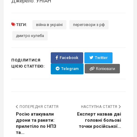
Джерело: УНІАН
ТЕГИ:
війна в україні
переговори з рф
дмитро кулеба
Facebook
Twitter
ПОДІЛИТИСЯ
ЦІЄЮ СТАТТЕЮ:
Telegram
Копіювати
ПОПЕРЕДНЯ СТАТТЯ
НАСТУПНА СТАТТЯ
Росію атакували
Експерт назвав дві
дрони та ракети:
головні больові
прилетіло по НПЗ
точки російської...
та...