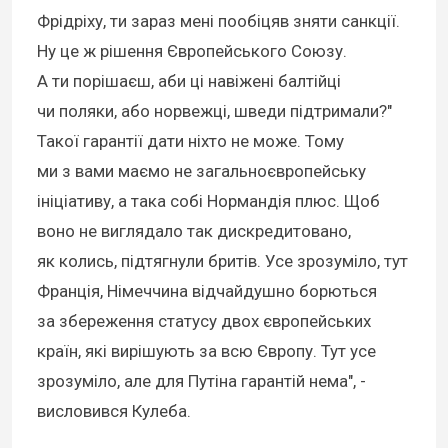
Фрідріху, ти зараз мені пообіцяв зняти санкції.
Ну це ж рішення Європейського Союзу.
А ти порішаєш, аби ці навіжені балтійці
чи поляки, або норвежці, шведи підтримали?"
Такої гарантії дати ніхто не може. Тому
ми з вами маємо не загальноєвропейську
ініціативу, а така собі Нормандія плюс. Щоб
воно не виглядало так дискредитовано,
як колись, підтягнули бритів. Усе зрозуміло, тут
Франція, Німеччина відчайдушно борються
за збереження статусу двох європейських
країн, які вирішують за всю Європу. Тут усе
зрозуміло, але для Путіна гарантій нема", -
висловився Кулеба.