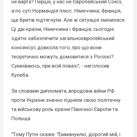
не варта? Перше, у нас не Європейський Союз,
а по суті Нормандія плюс. Німеччина, Франція,
ще бритів підтягнули. Але ж ситуація змінилася.
Ці дві країни, Німеччина і Франція, сьогодні
здатні забезпечити загальноєвропейський
консенсус довкола того, про що вони
теоретично можуть домовитися з Росією?
Сумніваюсь, при всій повазі", - наголосив
Кулеба.
За словами дипломата, впродовж війни РФ
проти України значно підняли свою політичну
та військову роль країни Північної Європи та
Польща.
"Тому Путін скаже: "Еммануелю, дорогий мій, і