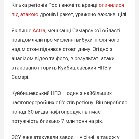
Кілька регіонів Росії вночі та вранці
опинилися
під атакою
дронів і ракет, уражено важливі цілі.
Як пише
Astra
, мешканці Самарської області
повідомляли про численні вибухи, після чого
над містом піднявся стовп диму. Згідно з
аналізом відео та фото, в результаті атаки
атаковано і горить Куйбишевський НПЗ у
Самарі.
Куйбишевський НПЗ – один з найбільших
нафтопереробних об'єктів регіону. Він виробляє
понад 30 видів нафтопродуктів і має
потужність близько 7 млн тонн на рік.
ЗСУ вже атакували завод – у січні, а також у