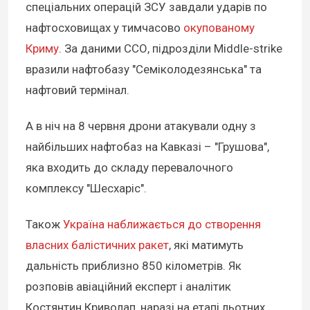
спеціальних операцій ЗСУ завдали ударів по
нафтосховищах у тимчасово
окупованому
Криму
. За даними ССО, підрозділи Middle-strike
вразили нафтобазу "Семіколодезянська" та
нафтовий термінал.
А в ніч на 8 червня дрони атакували одну з
найбільших нафтобаз на Кавказі – "Грушова",
яка входить до складу перевалочного
комплексу "Шесхаріс".
Також
Україна наближається до створення
власних балістичних ракет
, які матимуть
дальність приблизно 850 кілометрів. Як
розповів авіаційний експерт і аналітик
Костянтин Криволап, наразі на етапі льотних