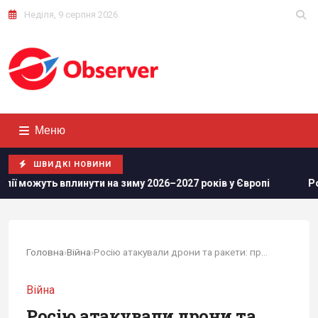
Неділя, 9 серпня 2026
Меню
ШВИДКІ НОВИНИ
 на зиму 2026–2027 років у Європі
Росіяни просунулися у
Головна
›
Війна
›
Росію атакували дрони та ракети: прилетіло по...
Війна
Росію атакували дрони та