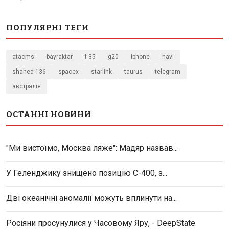
ПОПУЛЯРНІ ТЕГИ
atacms
bayraktar
f-35
g20
iphone
navi
shahed-136
spacex
starlink
taurus
telegram
австралія
ОСТАННІ НОВИНИ
"Ми вистоїмо, Москва ляже": Мадяр назвав...
У Геленджику знищено позицію С-400, з...
Дві океанічні аномалії можуть вплинути на...
Росіяни просунулися у Часовому Яру, - DeepState