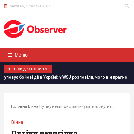
Четвер, 6 серпня 2026
Меню
ШВИДКІ НОВИНИ
і: у WSJ розповіли, чого він прагне
Швеція передасть Украї
Головна
›
Війна
›
Путіну невигідно закінчувати війну, навіть...
Війна
Путіну невигідно