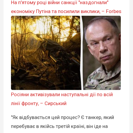
На п'ятому році війни санкції "наздогнали"
економіку Путіна та посилили виклики, – Forbes
Росіяни активізували наступальні дії по всій
лінії фронту, – Сирський
"Як відбувається цей процес? Є танкер, який
перебуває в якійсь третій країні, він іде на