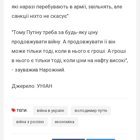
які наразі перебувають в армії, звільнять, але
санкції ніхто не скасує".
"Тому Путіну треба за будь-яку ціну
продовжувати війну. А продовжувати її він
може тільки тоді, коли в нього є гроші. А гроші
в нього є тільки тоді, коли ціни на нафту високі",
- зауважив Нарожний.
Джерело: УНІАН
ТЕГИ:
війна в україні
володимир путін
війна з росією
економіка