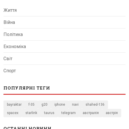
Життя
Війна
Політика
Економіка
Світ
Спорт
ПОПУЛЯРНІ ТЕГИ
bayraktar
f-35
g20
iphone
navi
shahed-136
spacex
starlink
taurus
telegram
австралія
австрія
ОСТАННІ НОВИНИ