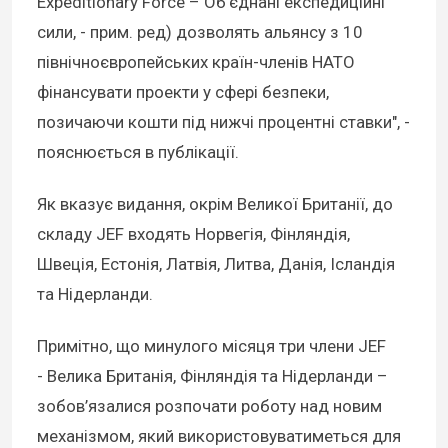
Expeditionary Force – Об'єднані експедиційні
сили, - прим. ред) дозволять альянсу з 10
північноєвропейських країн-членів НАТО
фінансувати проекти у сфері безпеки,
позичаючи кошти під нижчі процентні ставки", -
пояснюється в публікації.
Як вказує видання, окрім Великої Британії, до
складу JEF входять Норвегія, Фінляндія,
Швеція, Естонія, Латвія, Литва, Данія, Ісландія
та Нідерланди.
Примітно, що минулого місяця три члени JEF
- Велика Британія, Фінляндія та Нідерланди –
зобов’язалися розпочати роботу над новим
механізмом, який використовуватиметься для