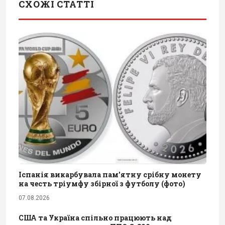
СХОЖІ СТАТТІ
Іспанія викарбувала пам'ятну срібну монету
на честь тріумфу збірної з футболу (фото)
07.08.2026
США та Україна спільно працюють над