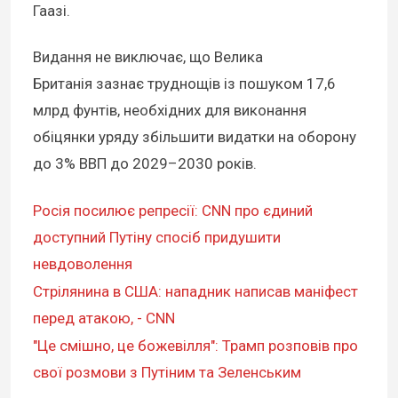
Гаазі.
Видання не виключає, що Велика
Британія зазнає труднощів із пошуком 17,6
млрд фунтів, необхідних для виконання
обіцянки уряду збільшити видатки на оборону
до 3% ВВП до 2029–2030 років.
Росія посилює репресії: CNN про єдиний
доступний Путіну спосіб придушити
невдоволення
Стрілянина в США: нападник написав маніфест
перед атакою, - CNN
"Це смішно, це божевілля": Трамп розповів про
свої розмови з Путіним та Зеленським