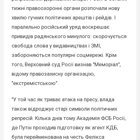
тижні правоохоронні органи розпочали нову
хвилю гучних політичних арештів і рейдів. І
паралельно російський уряд воскрешає
привидів радянського минулого: скорочується
свобода слова у видавництвах і ЗМІ,
забороняються популярні соцмережі. Крім
того, Верховний суд Росії визнав "Меморіал",
відому правозахисну організацію,
"екстремістською".
"У той час як триває атака на пресу, влада
також відроджує старі символи політичних
репресій. Кілька днів тому Академія ФСБ Росії,
де Путін проходив підготовку як агент КДБ,
була перейменована на честь Фелікса