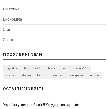
Політика
Економіка
Світ
Спорт
ПОПУЛЯРНІ ТЕГИ
bayraktar
f-35
g20
iphone
navi
shahed-136
spacex
starlink
taurus
telegram
австралія
австрія
ОСТАННІ НОВИНИ
Україна у липні збила 87% ударних дронів...