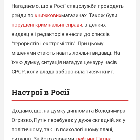
Нагадаємо, що в Росії спецслужби проводять
рейди по
книжкових
магазинах. Також були
порушені кримінальні справи
, а деяких
видавців і редакторів внесли до списків
"терористів і екстремістів". При цьому
мішенями стають навіть лояльні видавці. На
їхню думку, ситуація нагадує цензуру часів
СРСР, коли влада забороняла тисячі книг.
Настрої в Росії
Додамо, що, на думку дипломата Володимира
Огризко, Путін перебуває у дуже складній, як у
політичному, так і в психологічному плані,
ситуації. За його словами,
рейтинг Путіна
,