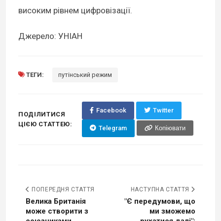
високим рівнем цифровізації.
Джерело: УНІАН
ТЕГИ:
путінський режим
Facebook
Twitter
ПОДІЛИТИСЯ
ЦІЄЮ СТАТТЕЮ:
Telegram
Копіювати
ПОПЕРЕДНЯ СТАТТЯ
НАСТУПНА СТАТТЯ
Велика Британія
"Є передумови, що
може створити з
ми зможемо
союзниками
рухатися далі":