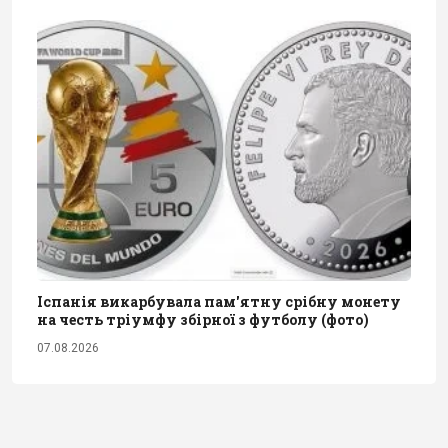
Іспанія викарбувала пам'ятну срібну монету
на честь тріумфу збірної з футболу (фото)
07.08.2026