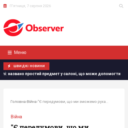
П'ятниця, 7 серпня 2026
Меню
ШВИДКІ НОВИНИ
тий предмет у салоні, що може допомогти
"Нам самим пот
Головна
›
Війна
›
"Є передумови, що ми зможемо рухатися далі":...
Війна
"Є передумови, що ми