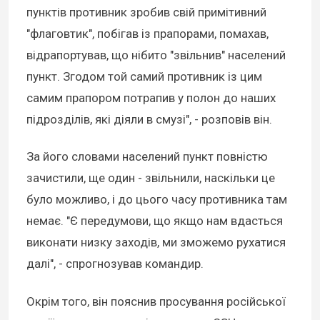
пунктів противник зробив свій примітивний
"флаговтик", побігав із прапорами, помахав,
відрапортував, що нібито "звільнив" населений
пункт. Згодом той самий противник із цим
самим прапором потрапив у полон до наших
підрозділів, які діяли в смузі", - розповів він.
За його словами населений пункт повністю
зачистили, ще один - звільнили, наскільки це
було можливо, і до цього часу противника там
немає. "Є передумови, що якщо нам вдасться
виконати низку заходів, ми зможемо рухатися
далі", - спрогнозував командир.
Окрім того, він пояснив просування російської