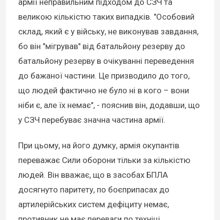
армії неправильним підходом до СЗЧ та
великою кількістю таких випадків. "Особовий
склад, який є у війську, не виконував завдання,
бо він "мігрував" від батальйону резерву до
батальйону резерву в очікуванні переведення
до бажаної частини. Це призводило до того,
що людей фактично не було ні в кого – вони
ніби є, але їх немає", - пояснив він, додавши, що
у СЗЧ перебуває значна частина армії.
При цьому, на його думку, армія окупантів
переважає Сили оборони тільки за кількістю
людей. Він вважає, що в засобах БПЛА
досягнуто паритету, по боєприпасах до
артилерійських систем дефіциту немає,
противник не має переваги по техніці.