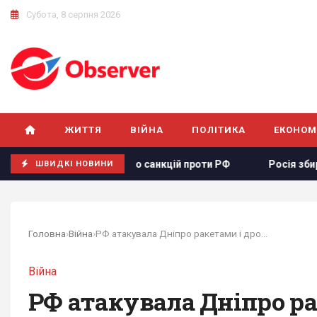
Субота, 8 серпня 2026
ЖИТТЯ
ВІЙНА
ПОЛІТИКА
ЕКОНОМ
 щодо санкцій проти РФ
Росія збирається остаточно анек
ШВИДКІ НОВИНИ
Головна
›
Війна
›
РФ атакувала Дніпро ракетами і дронами:...
Війна
РФ атакувала Дніпро ра