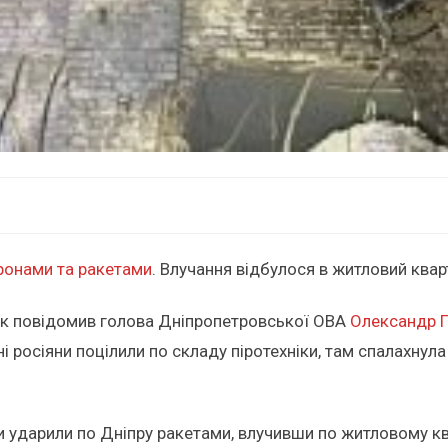
ронами та ракетами
. Влучання відбулося в житловий кварт
 Як повідомив голова Дніпропетровської ОВА
Олександр 
 росіяни поцілили по складу піротехніки, там спалахнул
и ударили по Дніпру ракетами, влучивши по житловому кв