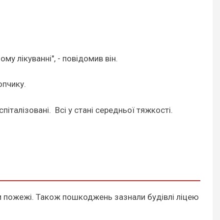
му лікуванні", - повідомив він.
опчику.
талізовані. Всі у стані середньої тяжкості.
ли пожежі. Також пошкоджень зазнали будівлі ліцею