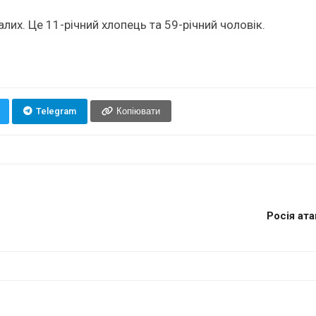
их. Це 11-річний хлопець та 59-річний чоловік.
Telegram
Копіювати
Росія ат