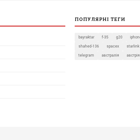
ПОПУЛЯРНІ ТЕГИ
bayraktar
f-35
g20
iphon
shahed-136
spacex
starlink
telegram
австралія
австрія