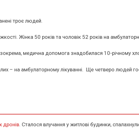
анені троє людей.
жкості. Жінка 50 років та чоловік 52 років на амбулаторно
, зокрема, медична допомога знадобилася 10-річному хл
их – на амбулаторному лікуванні. Ще четверо людей госпі
х дронів
. Сталося влучання у житлові будинки, спалахну