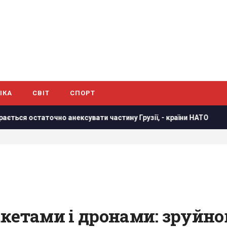
ІКА
СВІТ
СПОРТ
сувати частину Грузії, - країни НАТО
В результаті атаки
кетами і дронами: зруйно