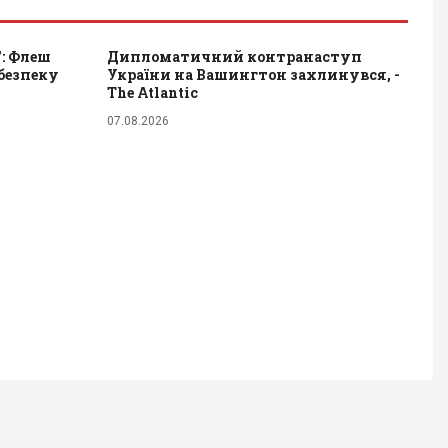
": Флеш
Дипломатичний контранаступ
безпеку
України на Вашингтон захлинувся, -
The Atlantic
07.08.2026