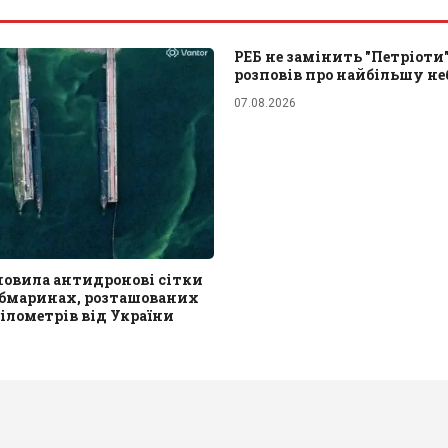
РЕБ не замінить "Петріоти
розповів про найбільшу не
07.08.2026
новила антидронові сітки
убмаринах, розташованих
кілометрів від України