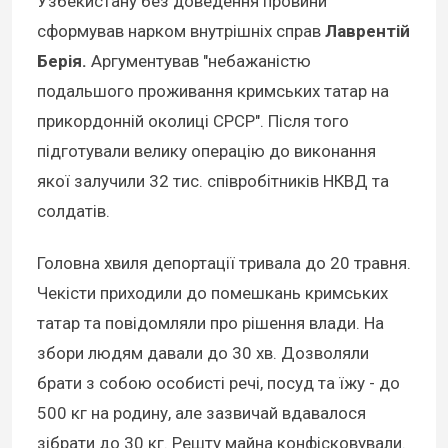
Узбекистану без доведення провини
сформував нарком внутрішніх справ
Лаврентій
Берія.
Аргументував "небажаністю
подальшого проживання кримських татар на
прикордонній околиці СРСР". Після того
підготували велику операцію до виконання
якої залучили 32 тис. співробітників НКВД та
солдатів.
Головна хвиля депортації тривала до 20 травня.
Чекісти приходили до помешкань кримських
татар та повідомляли про рішення влади. На
збори людям давали до 30 хв. Дозволяли
брати з собою особисті речі, посуд та їжу - до
500 кг на родину, але зазвичай вдавалося
зібрати до 30 кг. Решту майна конфісковували.