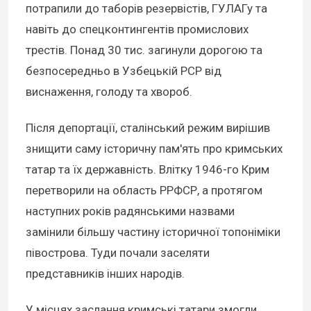
потрапили до таборів резервістів, ГУЛАГу та
навіть до спецконтингентів промислових
трестів. Понад 30 тис. загинули дорогою та
безпосередньо в Узбецькій РСР від
виснаження, голоду та хвороб.
Після депортації, сталінський режим вирішив
знищити саму історичну пам'ять про кримських
татар та їх державність. Влітку 1946-го Крим
перетворили на область РРФСР, а протягом
наступних років радянськими назвами
замінили більшу частину історичної топоніміки
півострова. Туди почали заселяти
представників інших народів.
У місцях заслання кримські татари змогли