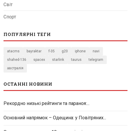
Світ
Спорт
ПОПУЛЯРНІ ТЕГИ
atacms
bayraktar
f-35
g20
iphone
navi
shahed-136
spacex
starlink
taurus
telegram
австралія
ОСТАННІ НОВИНИ
Рекордно низькі рейтинги та параноя:...
Основний напрямок – Одещина: у Повітряних...