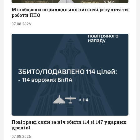
Міноборони оприлюднило липневі результати
роботи ППО
07.08.2026
Повітряні сили за ніч збили 114 зі 147 ударних
дронів1
07.08.2026