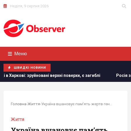
Неділя, 9 серпня 2026
Меню
ШВИДКІ НОВИНИ
 поверхи, є загиблі
Росія завдала по Одесі масованого у
Головна
›
Життя
›
Україна вшановує пам'ять жертв геноциду...
Життя
Україна вшановує пам'ять