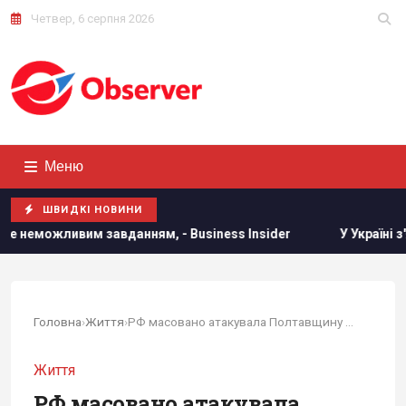
Четвер, 6 серпня 2026
Меню
ШВИДКІ НОВИНИ
анням, - Business Insider
У Україні з'явиться нове свято
Головна
›
Життя
›
РФ масовано атакувала Полтавщину - є жертви
Життя
РФ масовано атакувала