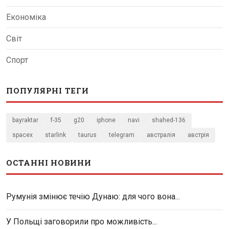
Економіка
Світ
Спорт
ПОПУЛЯРНІ ТЕГИ
bayraktar
f-35
g20
iphone
navi
shahed-136
spacex
starlink
taurus
telegram
австралія
австрія
ОСТАННІ НОВИНИ
Румунія змінює течію Дунаю: для чого вона...
У Польщі заговорили про можливість...