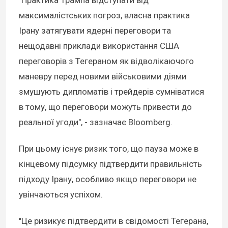
"Практика Трампа відступати від
максималістських погроз, власна практика
Ірану затягувати ядерні переговори та
нещодавні приклади використання США
переговорів з Тегераном як відволікаючого
маневру перед новими військовими діями
змушують дипломатів і трейдерів сумніватися
в тому, що переговори можуть привести до
реальної угоди", - зазначає Bloomberg.
При цьому існує ризик того, що пауза може в
кінцевому підсумку підтвердити правильність
підходу Ірану, особливо якщо переговори не
увінчаються успіхом.
"Це ризикує підтвердити в свідомості Тегерана,