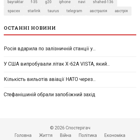
bayraktar
f-35
g20
iphone
navi
shahed-136
spacex
starlink
taurus
telegram
австралія
австрія
ОСТАННІ НОВИНИ
Росія вдарила по залізничній станції у...
У США випробували літак X-62A VISTA, який...
Кількість вильотів авіації НАТО через...
Стефанішиній обрали запобіжний захід
© 2026 Спостерігач
Головна
Життя
Війна
Політика
Економіка