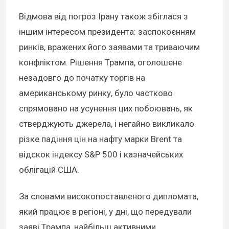
Відмова від погроз Ірану також збіглася з
іншим інтересом президента: заспокоєнням
ринків, вражених його заявами та триваючим
конфліктом. Рішення Трампа, оголошене
незадовго до початку торгів на
американському ринку, було частково
спрямовано на усунення цих побоювань, як
стверджують джерела, і негайно викликало
різке падіння цін на нафту марки Brent та
відскок індексу S&P 500 і казначейських
облігацій США.
За словами високопоставленого дипломата,
який працює в регіоні, у дні, що передували
заяві Трампа, найбільш активними