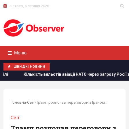
Четвер, 6 серпня 2026
Меню
ШВИДКІ НОВИНИ
кість вильотів авіації НАТО через загрозу Росії зросла на 250%
Головна
›
Світ
›
Трамп розпочав переговори з Іраном під тиском...
Світ
Трамп розпочав переговори з