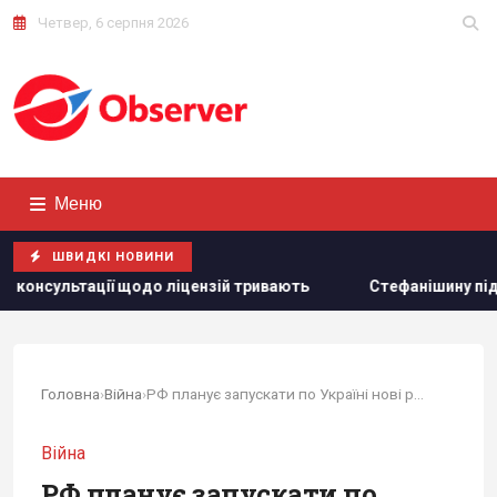
Четвер, 6 серпня 2026
Меню
ШВИДКІ НОВИНИ
о ліцензій тривають
Стефанішину підозрюють в незаконно
Головна
›
Війна
›
РФ планує запускати по Україні нові реактивні...
Війна
РФ планує запускати по