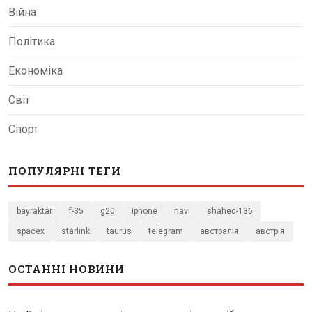
Війна
Політика
Економіка
Світ
Спорт
ПОПУЛЯРНІ ТЕГИ
bayraktar
f-35
g20
iphone
navi
shahed-136
spacex
starlink
taurus
telegram
австралія
австрія
ОСТАННІ НОВИНИ