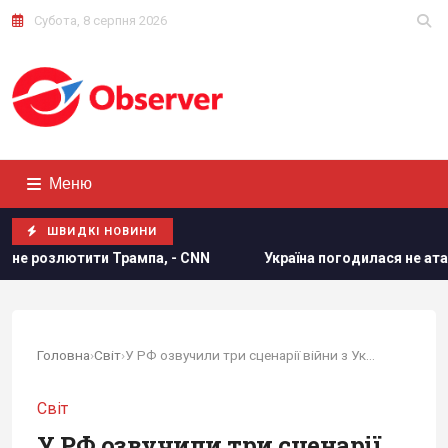
Субота, 8 серпня 2026
Меню
ШВИДКІ НОВИНИ
па, - CNN
Україна погодилася не атакувати неросійські т
Головна
›
Світ
›
У РФ озвучили три сценарії війни з Україною:...
Світ
У РФ озвучили три сценарії