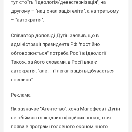
тут стоїть "ідеологія/девестернізація", на
другому – "націоналізація еліти", а на третьому
– "автократія".
Співавтор доповіді Дугін заявив, що в
адміністрації президента РФ "постійно
обговорюється" потреба Росії в ідеології.
Також, за його словами, в Росії вже є
автократія, "але … її легалізація відбувається
повільно".
Реклама
Як зазначає "Агентство", хоча Малофєєв і Дугін
не обіймають жодних офіційних посад, їхня
поява в програмі головного економічного