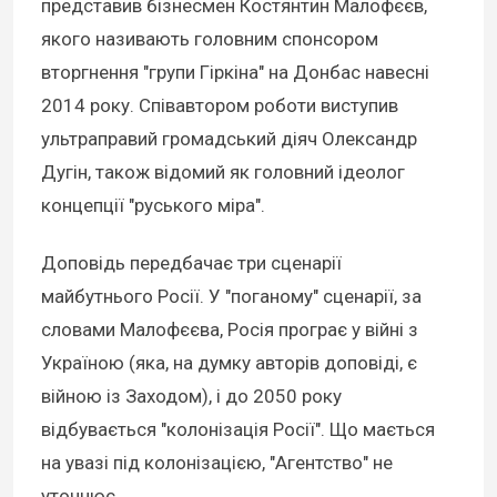
представив бізнесмен Костянтин Малофєєв,
якого називають головним спонсором
вторгнення "групи Гіркіна" на Донбас навесні
2014 року. Співавтором роботи виступив
ультраправий громадський діяч Олександр
Дугін, також відомий як головний ідеолог
концепції "руського міра".
Доповідь передбачає три сценарії
майбутнього Росії. У "поганому" сценарії, за
словами Малофєєва, Росія програє у війні з
Україною (яка, на думку авторів доповіді, є
війною із Заходом), і до 2050 року
відбувається "колонізація Росії". Що мається
на увазі під колонізацією, "Агентство" не
уточнює.