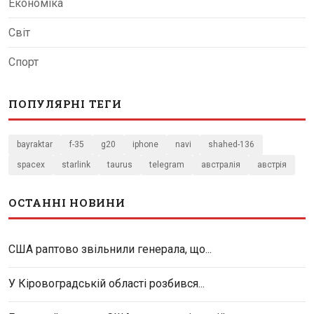
Економіка
Світ
Спорт
ПОПУЛЯРНІ ТЕГИ
bayraktar
f-35
g20
iphone
navi
shahed-136
spacex
starlink
taurus
telegram
австралія
австрія
ОСТАННІ НОВИНИ
США раптово звільнили генерала, що...
У Кіровоградській області розбився...