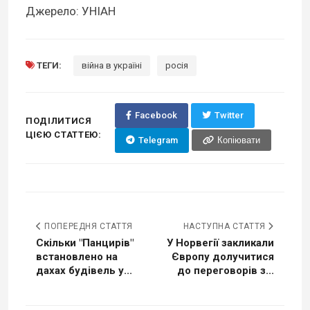
Джерело: УНІАН
ТЕГИ:
війна в україні
росія
Facebook
Twitter
ПОДІЛИТИСЯ
ЦІЄЮ СТАТТЕЮ:
Telegram
Копіювати
ПОПЕРЕДНЯ СТАТТЯ
НАСТУПНА СТАТТЯ
Скільки "Панцирів"
У Норвегії закликали
встановлено на
Європу долучитися
дахах будівель у...
до переговорів з...