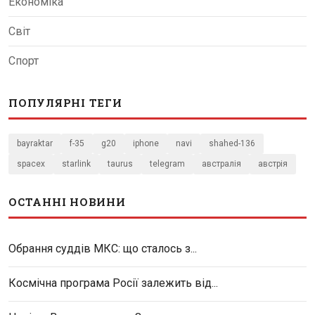
Економіка
Світ
Спорт
ПОПУЛЯРНІ ТЕГИ
bayraktar
f-35
g20
iphone
navi
shahed-136
spacex
starlink
taurus
telegram
австралія
австрія
ОСТАННІ НОВИНИ
Обрання суддів МКС: що сталось з...
Космічна програма Росії залежить від...