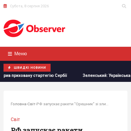
Субота, 8 серпня 2026
Меню
ШВИДКІ НОВИНИ
у стартегію Сербії
Зеленський: Українська оборонка мож
Головна
›
Світ
›
РФ запускає ракети "Орешник" зі злиденного і...
Світ
РФ запускає ракети