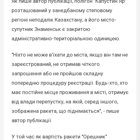
Як пише автор публікації, полігон "Капустин Яр"
розташований у занедбаному степовому
регіоні неподалік Казахстану, а його місто-
супутник Знаменськ є закритою
адміністративно-територіальною одиницею.
"Ніхто не може в'їхати до міста, якщо він там не
зареєстрований, не отримав чіткого
запрошення або не пройшов складну
попередню процедуру реєстрації. Будь-хто, хто
має постійне місце проживання в місті, отримує
від влади перепустку, на якій, серед іншого,
зображена ракета, що піднімається", - пише
автор публікації.
У той час як вартість ракети "Орешник"