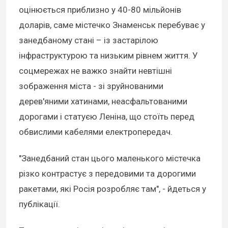
оцінюється приблизно у 40-80 мільйонів
доларів, саме містечко Знаменськ перебуває у
занедбаному стані – із застарілою
інфраструктурою та низьким рівнем життя. У
соцмережах не важко знайти невтішні
зображення міста - зі зруйнованими
дерев'яними хатинами, неасфальтованими
дорогами і статуєю Леніна, що стоїть перед
обвислими кабелями електропередач.
"Занедбаний стан цього маленького містечка
різко контрастує з передовими та дорогими
ракетами, які Росія розробляє там", - йдеться у
публікації.