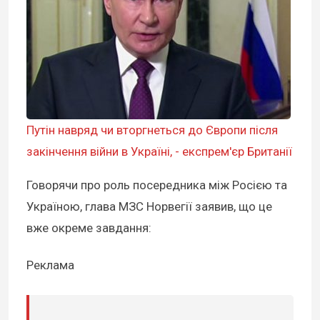
Путін навряд чи вторгнеться до Європи після
закінчення війни в Україні, - експрем'єр Британії
Говорячи про роль посередника між Росією та
Україною, глава МЗС Норвегії заявив, що це
вже окреме завдання:
Реклама