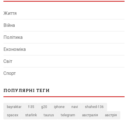
Життя
Війна
Політика
Економіка
Світ
Спорт
ПОПУЛЯРНІ ТЕГИ
bayraktar
f-35
g20
iphone
navi
shahed-136
spacex
starlink
taurus
telegram
австралія
австрія