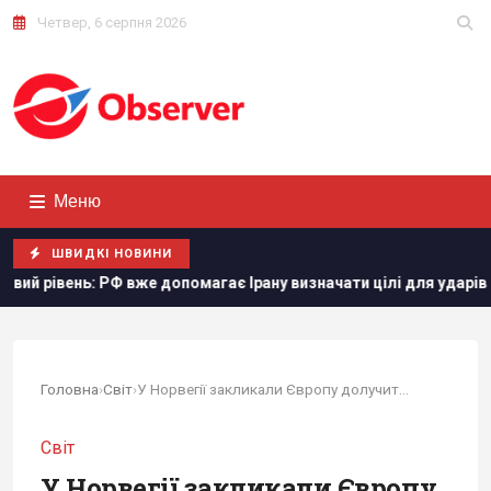
Четвер, 6 серпня 2026
Меню
ШВИДКІ НОВИНИ
опомагає Ірану визначати цілі для ударів
Росія вдарила п
Головна
›
Світ
›
У Норвегії закликали Європу долучитися до...
Світ
У Норвегії закликали Європу