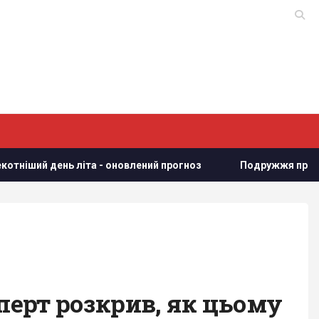
ень літа - оновлений прогноз
Подружжя придбало недоро
сперт розкрив, як цьому