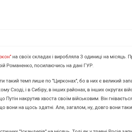
ркон"
на своїх складах і виробляла 3 одиниці на місяць. 
рій Романенко, посилаючись на дані ГУР.
 такий темп лише по "Цирконах", бо в них є великий запас.
му Сході, і в Сибіру, в інших районах, в інших округах вій
о Путін накрутив хвоста своїм військовим. Він гнівається
 вони на щось здатні. Але, загалом, ну, довго вони такий
тичних "Іскандерів" на місяць. Тоді як у травні Росія запу