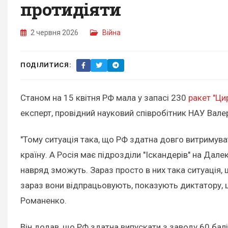
протидіяти
2 червня 2026
Війна
ПОДІЛИТИСЯ:
Станом на 15 квітня РФ мала у запасі 230
ракет "Ци
експерт, провідний науковий співробітник НАУ Вале
"Тому ситуація така, що РФ здатна довго витримувати
країну. А Росія має підрозділи "Іскандерів" на Далеко
навряд зможуть. Зараз просто в них така ситуація, щ
зараз вони відпрацьовують, показують диктатору, що
Романенко.
Він додав, що РФ здатна випускати з заводу 60 баліс