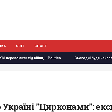
ІКА
СВІТ
СПОРТ
ти хід війни, – Politico
Сьогодні буде найспекотніший д
о Україні "Цирконами": ек