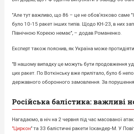
"Але тут важливо, що 86 – це не обовʼязково саме 
було 10-15 ракет інших типів. Щодо КН-23, в них з
Північною Кореєю немає", – додав Романенко.
Експерт також пояснив, як Україна може протидіяти 
"В нашому випадку це можуть бути продовження удар
цих ракет. По Воткінську вже прилітало, було б неп
державного оборонного замовлення. За порушення н
Російська балістика: важливі 
Нагадаємо, в ніч на 2 червня під час масованої ата
"Циркон
" та 33 балістичні ракети Іскандер-М. У Пов