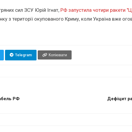
тряних сил ЗСУ Юрій Ігнат,
РФ запустила чотири ракети "Ц
анку з території окупованого Криму, коли Україна вже ого
Telegram
Копіювати
рабель РФ
Дефіцит ра