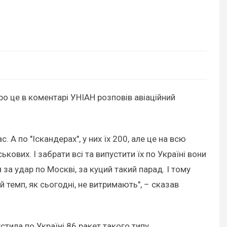
Про це в коментарі УНІАН розповів авіаційний
 А по "Іскандерах", у них їх 200, але це на всю
ськових. І забрати всі та випустити їх по Україні вони
 за удар по Москві, за куций такий парад. І тому
 темп, як сьогодні, не витримають", – сказав
стила по Україні 86 ракет такого типу.