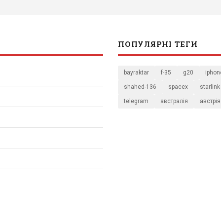
ПОПУЛЯРНІ ТЕГИ
bayraktar
f-35
g20
iphon
shahed-136
spacex
starlink
telegram
австралія
австрія