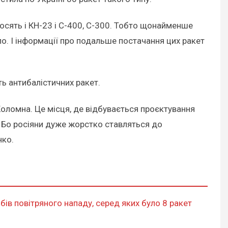
носять і КН-23 і С-400, С-300. Тобто щонайменше
ло. І інформації про подальше постачання цих ракет
ть антибалістичних ракет.
Коломна. Це місця, де відбувається проєктування
у. Бо росіяни дуже жорстко ставляться до
нко.
бів повітряного нападу, серед яких було 8 ракет