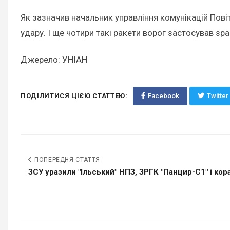
Як зазначив начальник управління комунікацій Пові
удару. І ще чотири такі ракети ворог застосував зр
Джерело: УНІАН
ПОДІЛИТИСЯ ЦІЄЮ СТАТТЕЮ:
Facebook
Twitter
ПОПЕРЕДНЯ СТАТТЯ
ЗСУ уразили "Ільський" НПЗ, ЗРГК "Панцир-С1" і ко