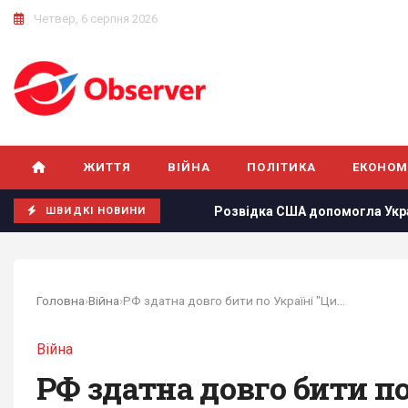
Четвер, 6 серпня 2026
ЖИТТЯ
ВІЙНА
ПОЛІТИКА
ЕКОНОМ
рати РФ за добу
Розвідка США допомогла Україні переломи
ШВИДКІ НОВИНИ
Головна
›
Війна
›
РФ здатна довго бити по Україні "Цирконами":...
Війна
РФ здатна довго бити п