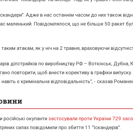
"Іскандери". Адже в нас останнім часом до них також від
апас маленький. Повідомлялося, що не більше 50 ракет бу
таким атакам, як у ніч на 2 травня, враховуючи відсутніс
ів діпстрайків по виробництву РФ – Воткінськ, Дубна, 
огано повторити, щоб внести корективу в графіки випуск
авіть є кримінальна відповідальність", - сказав Романе
новини
ки російські окупанти
застосували проти України 729 засо
ітряних силах повідомили про збиття 11 "Іскандерів".