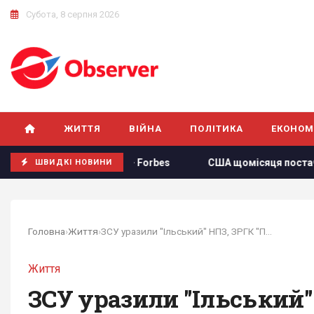
Субота, 8 серпня 2026
ЖИТТЯ
ВІЙНА
ПОЛІТИКА
ЕКОНОМ
їни, - Forbes
США щомісяця постачатимуть Україні ракети
ШВИДКІ НОВИНИ
Головна
›
Життя
›
ЗСУ уразили "Ільський" НПЗ, ЗРГК "Панцир-С1" і...
Життя
ЗСУ уразили "Ільський"