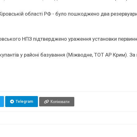
іровській області РФ - було пошкоджено два резервуари
атовського НПЗ підтверджено ураження установки первин
окупантів у районі базування (Міжводне, ТОТ АР Крим). З
Telegram
Копіювати