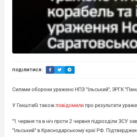
ПОДІЛИТИСЯ:
Силами оборони уражено НПЗ "Ільський", ЗРГК "Панци
У Генштабі також
повідомили
про результати ураж
"1 червня та в ніч проти 2 червня підрозділи ЗСУ 
"Ільський" в Краснодарському краї РФ. Підтвердж