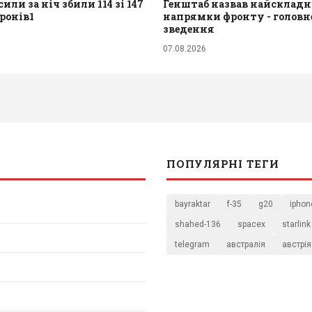
или за ніч збили 114 зі 147
Генштаб назвав найскладн
ронів1
напрямки фронту - головне
зведення
07.08.2026
ПОПУЛЯРНІ ТЕГИ
bayraktar
f-35
g20
iphon
shahed-136
spacex
starlink
telegram
австралія
австрія