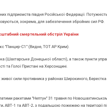
них підприємств півдня Російської Федерації. Потужніст
товуються, зокрема, для забезпечення збройних сил РФ.
сштабний смертельний обстріл України
с "Панцир-С1" (Видне, ТОТ АР Крим).
ка (Шахтарське Донецької області), а також пункти упра
ті та Голої Пристані на Херсонщині.
х живої сили противника у районах Широкиного, Берестка
латими ракетами "Нептун" 31 травня по Новошахтинськом
и, АВТ-1 та АВТ-2, з подальшою пожежею на території п