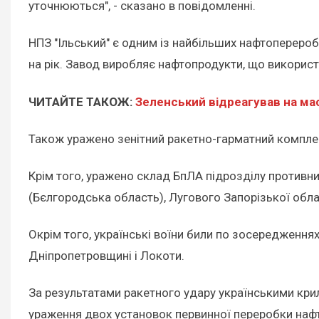
уточнюються", - сказано в повідомленні.
НПЗ "Ільський" є одним із найбільших нафтоперероб
на рік. Завод виробляє нафтопродукти, що викорис
ЧИТАЙТЕ ТАКОЖ:
Зеленський відреагував на ма
Також уражено зенітний ракетно-гарматний комплек
Крім того, уражено склад БпЛА підрозділу противни
(Бєлгородська область), Лугового Запорізької облас
Окрім того, українські воїни били по зосередження
Дніпропетровщині і Локоти.
За результатами ракетного удару українськими кри
ураження двох установок первинної переробки нафт