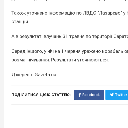
Також уточнено інформацію по ЛВДС "Лазарєво" у К
станцій.
А в результаті влучань 31 травня по території Сар
Серед іншого, у ніч на 1 червня уражено корабель 
розмагнічування. Результати уточнюються.
Джерело: Gazeta.ua
ПОДІЛИТИСЯ ЦІЄЮ СТАТТЕЮ:
Facebook
Twitter