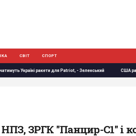
ІКА
СВІТ
СПОРТ
 для Patriot, - Зеленський
США раптово звільнили генер
 НПЗ, ЗРГК "Панцир-С1" і 