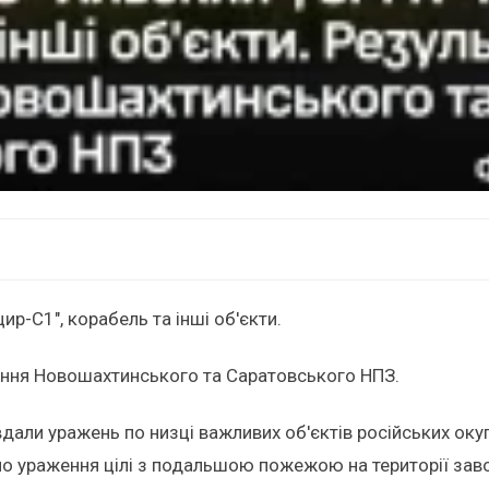
р-С1", корабель та інші об'єкти.
ення Новошахтинського та Саратовського НПЗ.
завдали уражень по низці важливих об'єктів російських о
ено ураження цілі з подальшою пожежою на території з