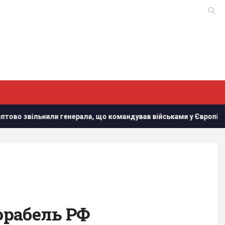
ала, що командував військами у Європі
У Кіровоградськ
корабель РФ