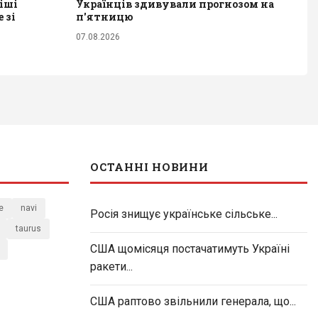
іші
Українців здивували прогнозом на
 зі
п'ятницю
07.08.2026
ОСТАННІ НОВИНИ
e
navi
Росія знищує українське сільське...
taurus
США щомісяця постачатимуть Україні
ракети...
США раптово звільнили генерала, що...