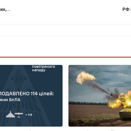
х,...
РФ 