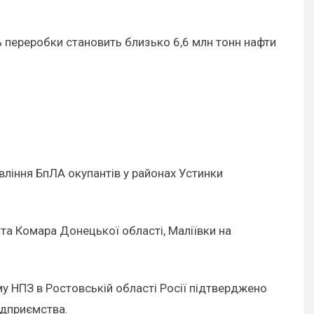
ь переробки становить близько 6,6 млн тонн нафти
вління БпЛА окупантів у районах Устинки
 та Комара Донецької області, Маліївки на
у НПЗ в Ростовській області Росії підтверджено
ідприємства.