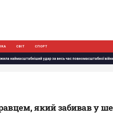
ІКА
СВІТ
СПОРТ
ший удар за весь час повномасштабної війни, – Коваленко
равцем, який забивав у ше