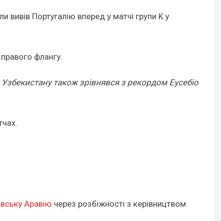
и вивів Португалію вперед у матчі групи K у
 правого флангу.
ти Узбекистану також зрівнявся з рекордом Еусебіо
тчах.
вську Аравію
через розбіжності з керівництвом