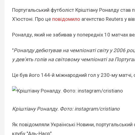
Португальський футболіст Кріштіану Роналду став пе
Х'юстоні. Про це
повідомило
агентство Reuters у вів
Роналду, який не забивав у попередніх 10 матчах вел
"
Роналду дебютував на чемпіонаті світу у 2006 роц
у дев'ять голів на світовому чемпіонаті за Португа
Це був його 144-й міжнародний гол у 230-му матчі,
Кріштіану Роналду. Фото: instagram/cristiano
Як повідомляли Українські Новини, португальський 
клубу "Аль-Наср".