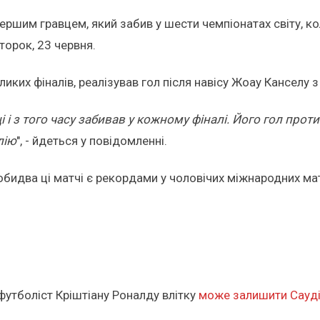
ршим гравцем, який забив у шести чемпіонатах світу, кол
торок, 23 червня.
иких фіналів, реалізував гол після навісу Жоау Канселу з
і і з того часу забивав у кожному фіналі. Його гол про
лію
", - йдеться у повідомленні.
 обидва ці матчі є рекордами у чоловічих міжнародних ма
футболіст Кріштіану Роналду влітку
може залишити Сауді