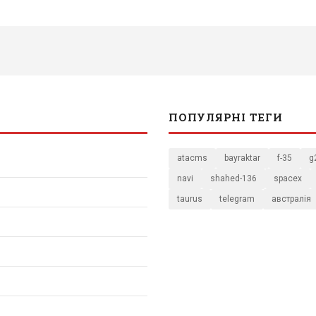
ПОПУЛЯРНІ ТЕГИ
atacms
bayraktar
f-35
g
navi
shahed-136
spacex
taurus
telegram
австралія