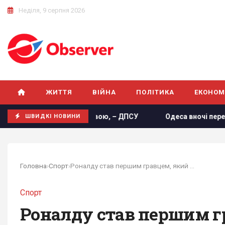
Неділя, 9 серпня 2026
ЖИТТЯ
ВІЙНА
ПОЛІТИКА
ЕКОНОМ
 з Молдовою, – ДПСУ
Одеса вночі пережила наймасштабні
ШВИДКІ НОВИНИ
Головна
›
Спорт
›
Роналду став першим гравцем, який забивав у...
Спорт
Роналду став першим г