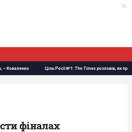
Ціль Росії №1: The Times розповів, як працює український заг
сти фіналах