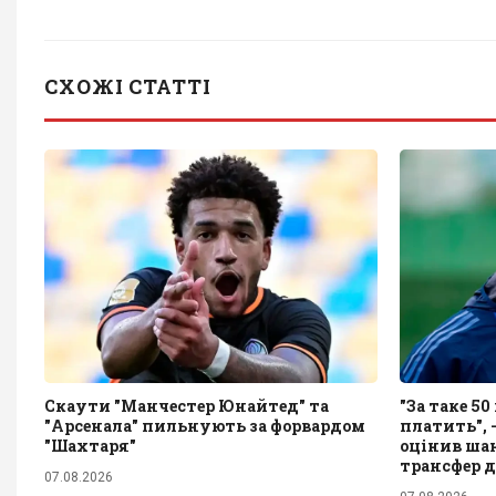
СХОЖІ СТАТТІ
Скаути "Манчестер Юнайтед" та
"За таке 5
"Арсенала" пильнують за форвардом
платить", 
"Шахтаря"
оцінив ша
трансфер 
07.08.2026