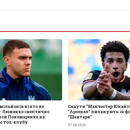
0 мільйонів ніхто не
Скаути "Манчестер Юнайте
– Леоненко скептично
"Арсенал" пильнують за ф
нси Пономаренка на
"Шахтаря"
до топ-клубу
07.08.2026