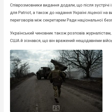
Співрозмовники видання додали, що після зустрічі 
для Patriot, а також до надання Україні ліцензії н
переговорів між секретарем Ради національної без
Український чиновник також розповів журналістам, 
США й зізнався, що він вражений нещодавніми війс