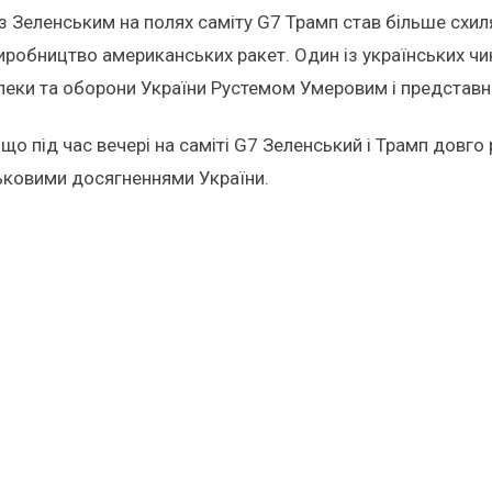
із Зеленським на полях саміту G7 Трамп став більше схи
а виробництво американських ракет. Один із українських 
пеки та оборони України Рустемом Умеровим і представни
що під час вечері на саміті G7 Зеленський і Трамп довго
ьковими досягненнями України.