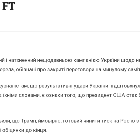
 FT
й і натхненний нещодавньою кампанією України щодо нанес
ела, обізнані про закриті переговори на минулому саміті
урналістам, що результативні удари України підштовхну
а їхніми словами, є ознаки того, що президент США стає
вили, що Трамп, ймовірно, готовий чинити тиск на Росію 
 обіцянки до кінця.