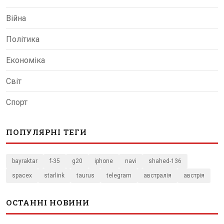
Війна
Політика
Економіка
Світ
Спорт
ПОПУЛЯРНІ ТЕГИ
bayraktar
f-35
g20
iphone
navi
shahed-136
spacex
starlink
taurus
telegram
австралія
австрія
ОСТАННІ НОВИНИ