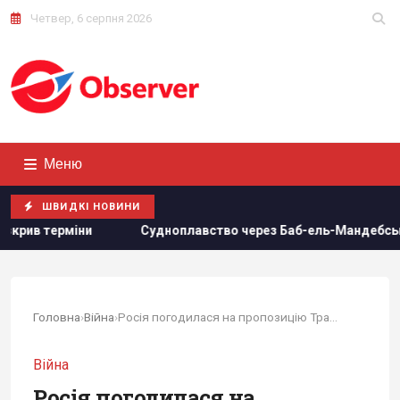
Четвер, 6 серпня 2026
Меню
ШВИДКІ НОВИНИ
Судноплавство через Баб-ель-Мандебську протоку майже повні
Головна
›
Війна
›
Росія погодилася на пропозицію Трампа щодо...
Війна
Росія погодилася на