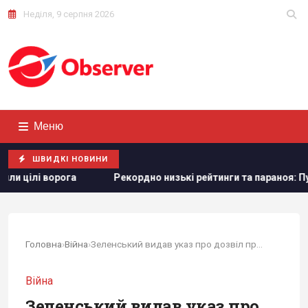
Неділя, 9 серпня 2026
Меню
ШВИДКІ НОВИНИ
Рекордно низькі рейтинги та параноя: Путін жорсткіше, ніж 
Головна
›
Війна
›
Зеленський видав указ про дозвіл провести...
Війна
Зеленський видав указ про