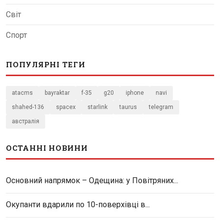
Світ
Спорт
ПОПУЛЯРНІ ТЕГИ
atacms
bayraktar
f-35
g20
iphone
navi
shahed-136
spacex
starlink
taurus
telegram
австралія
ОСТАННІ НОВИНИ
Основний напрямок – Одещина: у Повітряних...
Окупанти вдарили по 10-поверхівці в...