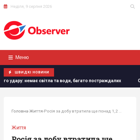
Неділя, 9 серпня 2026
Меню
ШВИДКІ НОВИНИ
ла та води, багато постраждалих
Один із найближчих сор
Головна
›
Життя
›
Росія за добу втратила ще понад 1,2 тис. військових
Життя
Росія за добу втратила ще