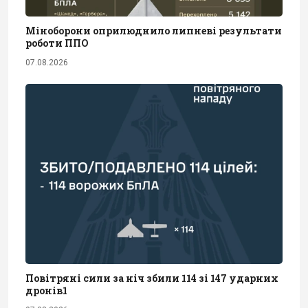
Міноборони оприлюднило липневі результати
роботи ППО
07.08.2026
Повітряні сили за ніч збили 114 зі 147 ударних
дронів1