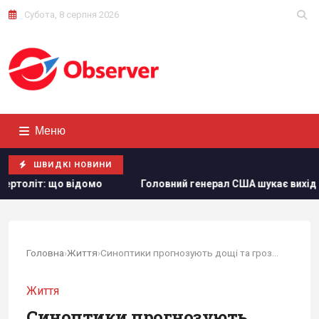
Субота, 8 серпня 2026
Меню
ШВИДКІ НОВИНИ
Головний генерал США шукає вихід з війни в Ірані, щоб н
Головна
›
Життя
›
Синоптики прогнозують дощі та грози в...
Життя
Синоптики прогнозують