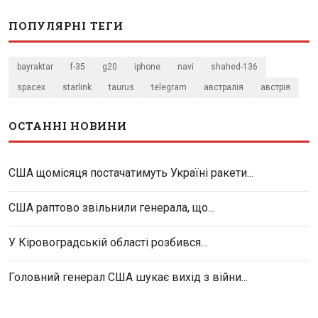
ПОПУЛЯРНІ ТЕГИ
bayraktar
f-35
g20
iphone
navi
shahed-136
spacex
starlink
taurus
telegram
австралія
австрія
ОСТАННІ НОВИНИ
США щомісяця постачатимуть Україні ракети...
США раптово звільнили генерала, що...
У Кіровоградській області розбився...
Головний генерал США шукає вихід з війни...