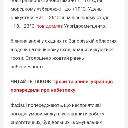
повітря вночі становитиме +11... 16°C, на
морському узбережжі - до +19°C. Удень
очікується +21... 26°C, а на північному сході
+18... 23°C,
повідомляє
Укргідрометцентр.
5 липня вночі у східних та Запорізькій областях,
а вдень на північному сході країни очікуються
грози. Оголошено жовтий рівень
небезпечності.
ЧИТАЙТЕ ТАКОЖ:
Грози та зливи: українців
попередили про небезпеку
Фахівці попереджають, що несприятливі
погодні умови можуть ускладнити роботу
енергетичних, будівельних і комунальних