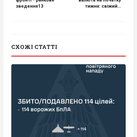
фронті - ранкове
валюта на початку
зведення13
тижня: свіжий...
СХОЖІ СТАТТІ