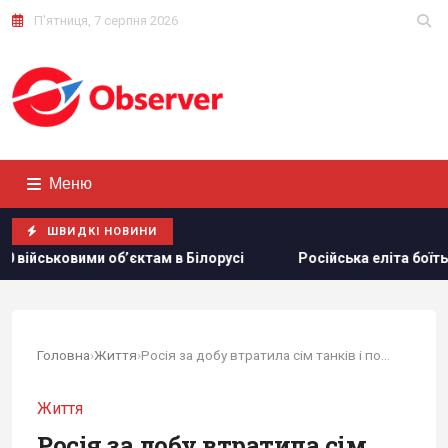
П'ятниця, 7 серпня 2026
Меню
ШВИДКІ НОВИНИ
м в Білорусі
Російська еліта боїться ФСБ, яка дедалі бі
Головна
›
Життя
›
Росія за добу втратила сім танків і понад 1400 солдатів
Життя
Росія за добу втратила сім