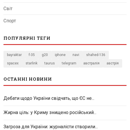
Світ
Спорт
ПОПУЛЯРНІ ТЕГИ
bayraktar
f-35
g20
iphone
navi
shahed-136
spacex
starlink
taurus
telegram
австралія
австрія
ОСТАННІ НОВИНИ
Дебати щодо України свідчать, що ЄС не...
Жирна ціль: у Криму знищено російський...
Загроза для України: журналісти створили...