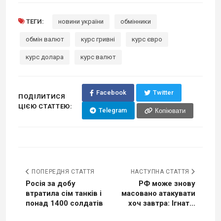
ТЕГИ:
новини україни
обмінники
обмін валют
курс гривні
курс євро
курс долара
курс валют
Facebook
Twitter
ПОДІЛИТИСЯ
ЦІЄЮ СТАТТЕЮ:
Telegram
Копіювати
ПОПЕРЕДНЯ СТАТТЯ
НАСТУПНА СТАТТЯ
Росія за добу
РФ може знову
втратила сім танків і
масовано атакувати
понад 1400 солдатів
хоч завтра: Ігнат...