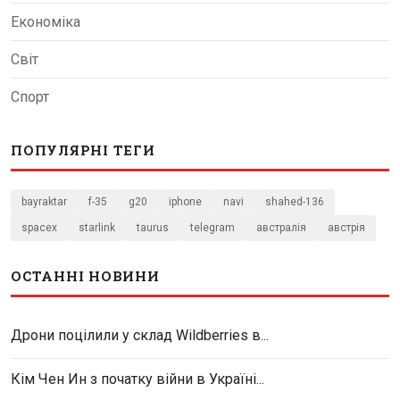
Економіка
Світ
Спорт
ПОПУЛЯРНІ ТЕГИ
bayraktar
f-35
g20
iphone
navi
shahed-136
spacex
starlink
taurus
telegram
австралія
австрія
ОСТАННІ НОВИНИ
Дрони поцілили у склад Wildberries в...
Кім Чен Ин з початку війни в Україні...