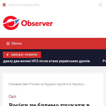
Субота, 8 серпня 2026
Меню
ШВИДКІ НОВИНИ
після атаки українських дронів
Розвідка США пов’язує з 
Головна
›
Світ
›
Росіян не будемо пускати в Україну і після...
Світ
Росіян не будемо пускати в