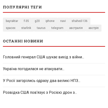
ПОПУЛЯРНІ ТЕГИ
bayraktar
f-35
g20
iphone
navi
shahed-136
spacex
starlink
taurus
telegram
австралія
австрія
ОСТАННІ НОВИНИ
Головний генерал США шукає вихід з війни...
Україна погодилася не атакувати...
У Росії загорілись одразу два великі НПЗ...
Розвідка США пов’язує з Росією дрон з...