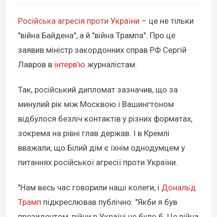
Російська агресія проти України
– це не тільки
"війна Байдена", а й "війна Трампа". Про це
заявив міністр закордонних справ РФ Сергій
Лавров в
інтерв'ю
журналістам.
Так, російський дипломат зазначив, що за
минулий рік між Москвою і Вашингтоном
відбулося безліч контактів у різних форматах,
зокрема на рівні глав держав. І в Кремлі
вважали, що Білий дім є їхнім однодумцем у
питаннях російської агресії проти України.
"Нам весь час говорили наші колеги, і
Дональд
Трамп
підкреслював публічно: "Якби я був
президентом, війни в Україні не було б. Це війна