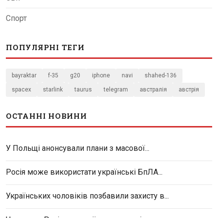
Спорт
ПОПУЛЯРНІ ТЕГИ
bayraktar
f-35
g20
iphone
navi
shahed-136
spacex
starlink
taurus
telegram
австралія
австрія
ОСТАННІ НОВИНИ
У Польщі анонсували плани з масової...
Росія може використати українські БпЛА...
Українських чоловіків позбавили захисту в...