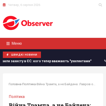
Четвер, 6 серпня 2026
Меню
ШВИДКІ НОВИНИ
С: кого тепер вважають "ухилянтами"
Чи готова Росія до 
Головна
›
Політика
›
Війна Трампа, а не Байдена: Лавров образився...
Політика
Війна Трампа, а не Байдена: