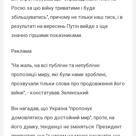
Росію за цю війну триватиме і буде
збільшуватись", причому не тільки наш тиск, і в
результаті на вересень Путін вийде з іще
значно гіршими показниками.
Реклама
"На жаль, на всі публічні та непублічні
пропозиції миру, які були нами зроблені,
прозвучали тільки слова про продовження його
війни", - констатував Зеленський.
Він нагадав, що Україна "пропонує
домовлятись про достойний мир", проте, на
його думку, тенденції не зміняться. Президент
припустив, що "з часом це може означати, що