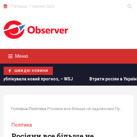
П'ятниця, 7 серпня 2026
Меню
ШВИДКІ НОВИНИ
з, – WSJ
Втрати росіян в Україні сягнули нової психологі
Головна
›
Політика
›
Росіяни все більше не задоволені Путіним перед...
Політика
Росіяни все більше не