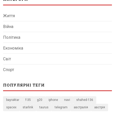
Життя
Війна
Політика
Економіка
Світ
Спорт
ПОПУЛЯРНІ ТЕГИ
bayraktar
f-35
g20
iphone
navi
shahed-136
spacex
starlink
taurus
telegram
австралія
австрія