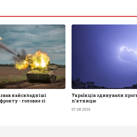
азвав найскладніші
Українців здивували прог
ронту - головне зі
п'ятницю
07.08.2026