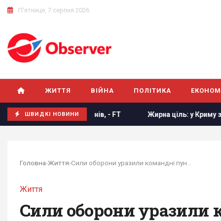
П'ятниця, 7 серпня 2026
ЖИТТЯ
ВІЙНА
ПОЛІТИКА
ЕКОНОМ
х членів, - FT
Жирна ціль: у Криму знищено російський к
ШВИДКІ НОВИНИ
Головна
›
Життя
›
Сили оборони уразили командні пункти, склади...
Життя
Сили оборони уразили 