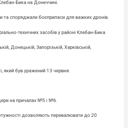
Клебан-Бика на Донеччині.
ли та споряджали боєприпаси для важких дронів.
іально-технічних засобів у районі Клебан-Бика.
ій, Донецькій, Запорізькій, Харківській,
, який був уражений 13 червня.
ери на причалах №5 і №6.
 потужності дозволяють перевалювати до 20