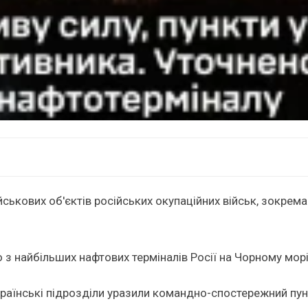
йськових об'єктів російських окупаційних військ, зокрем
 найбільших нафтових терміналів Росії на Чорному морі
країнські підрозділи уразили командно-спостережний пун