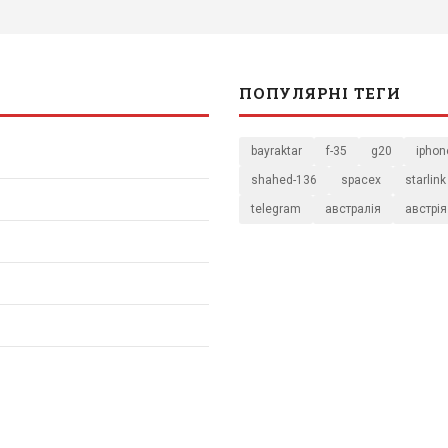
ПОПУЛЯРНІ ТЕГИ
bayraktar
f-35
g20
iphon
shahed-136
spacex
starlink
telegram
австралія
австрія