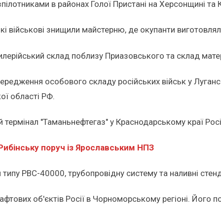
зпілотниками в районах Голої Пристані на Херсонщині та 
ькі військові знищили майстерню, де окупанти виготовля
илерійський склад поблизу Приазовського та склад матер
ередження особового складу російських військ у Луганськ
ої області РФ.
термінал "Таманьнефтегаз" у Краснодарському краї Росії
Рибінську поруч із Ярославським НПЗ
типу РВС-40000, трубопровідну систему та наливні стенд
нафтових об'єктів Росії в Чорноморському регіоні. Його