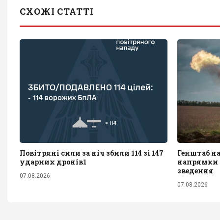
СХОЖІ СТАТТІ
Повітряні сили за ніч збили 114 зі 147
Генштаб н
ударних дронів1
напрямки ф
зведення
07.08.2026
07.08.2026