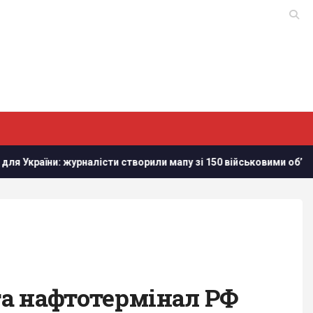
сти створили мапу зі 150 військовими обʼєктам в Білорусі
та нафтотермінал РФ