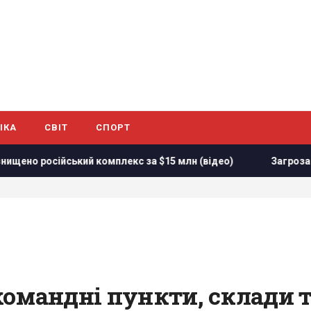
ІКА
СВІТ
СПОРТ
омплекс за $15 млн (відео)
Загроза для України: журналі
командні пункти, склади 