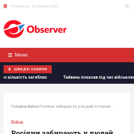
Понеділок, 10 серпня 2026
Меню
ШВИДКІ НОВИНИ
Тайвань показав під час військових навчань дрони, якими У
Головна
›
Війна
›
Росіяни забирають у людей останню їжу: WP...
Війна
Росіяни забирають у людей