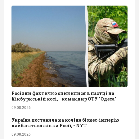
Росіяни фактично опинилися в пастці на
Кінбурнській косі, - командир ОТУ "Одеса"
09.08.2026
Україна поставила на коліна бізнес-імперію
найбагатшої жінки Росії, - NYT
09.08.2026