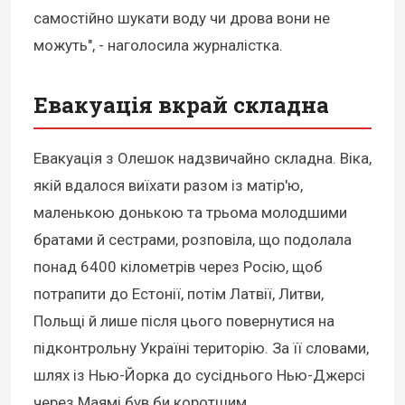
самостійно шукати воду чи дрова вони не
можуть", - наголосила журналістка.
Евакуація вкрай складна
Евакуація з Олешок надзвичайно складна. Віка,
якій вдалося виїхати разом із матір'ю,
маленькою донькою та трьома молодшими
братами й сестрами, розповіла, що подолала
понад 6400 кілометрів через Росію, щоб
потрапити до Естонії, потім Латвії, Литви,
Польщі й лише після цього повернутися на
підконтрольну Україні територію. За її словами,
шлях із Нью-Йорка до сусіднього Нью-Джерсі
через Маямі був би коротшим.