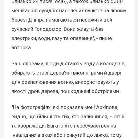
близько 24 тисяч осіб), а також близько 5300
мешканців сусідніх населених пунктів на лівому
березі Дніпра намагаються пережити цей
сучасний Голодомор. Вони живуть без
електрики, води, газу та опалення", - пише
авторка.
За її словами, люди дістають воду з колодязів,
збирають старі дерев'яні віконні рами й двері
для розпалювання вогню, використовують у
якості дров дерева, пошкоджені обстрілами.
"На фотографіях, які показала мені Архіпова,
видно, що більшість тих, хто залишився, – літні
та хворі люди. Багато хто пересувається на
інвалідних візках або прикутий до ліжка, тому