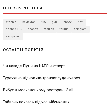
ПОПУЛЯРНІ ТЕГИ
atacms
bayraktar
f-35
g20
iphone
navi
shahed-136
spacex
starlink
taurus
telegram
австралія
ОСТАННІ НОВИНИ
Чи нападе Путін на НАТО: експерт...
Туреччина відновила транзит суден через...
Вибух в московському ресторані: ЗМІ...
Тайвань показав під час військових...