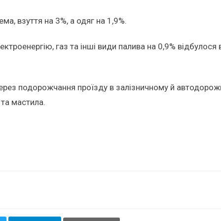
ма, взуття на 3%, а одяг на 1,9%.
електроенергію, газ та інші види палива на 0,9% відбулос
.
через подорожчання проїзду в залізничному й автодорож
 та мастила.