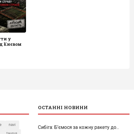
гти у
ід Києвом
ОСТАННІ НОВИНИ
e
navi
Сибіга: Б’ємося за кожну ракету до...
taurus