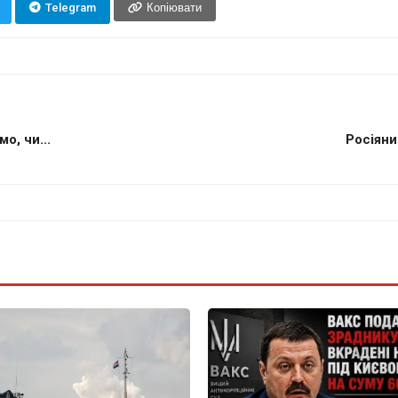
Telegram
Копіювати
о, чи...
Росіяни