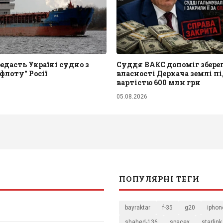
едасть Україні судно з
Суддя ВАКС допоміг збере
 флоту" Росії
власності Деркача землі п
вартістю 600 млн грн
05.08.2026
ПОПУЛЯРНІ ТЕГИ
bayraktar
f-35
g20
iphon
shahed-136
spacex
starlink