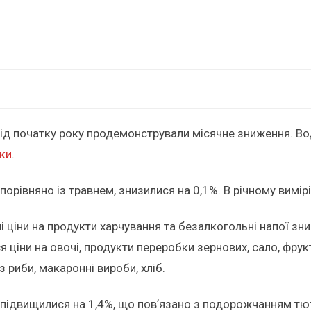
ід початку року продемонстрували місячне зниження. Во
ки
.
порівняно із травнем, знизилися на 0,1%. В річному вимірі
 ціни на продукти харчування та безалкогольні напої зн
ціни на овочі, продукти переробки зернових, сало, фрукти
з риби, макаронні вироби, хліб.
и підвищилися на 1,4%, що повʼязано з подорожчанням тю