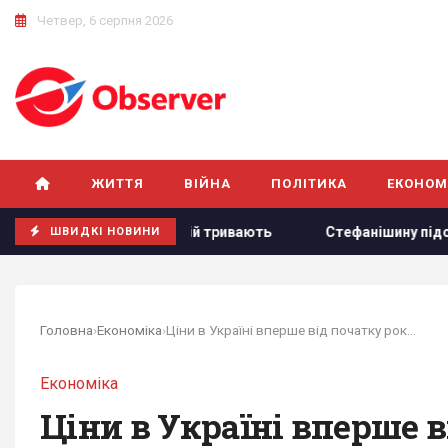
Четвер, 6 серпня 2026
ЖИТТЯ
ВІЙНА
ПОЛІТИКА
ЕКОНОМ
ьтації щодо ліцензій тривають
Стефанішину підозрюють в 
ШВИДКІ НОВИНИ
Головна
›
Економіка
›
Ціни в Україні вперше від початку року пішли...
Економіка
Ціни в Україні вперше 