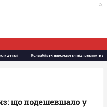
лі
Колумбійські наркокартелі відправляють у ЗСУ доброво
низ: що подешевшало у