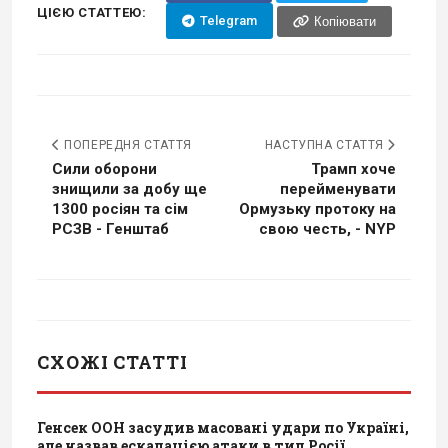
ЦІЄЮ СТАТТЕЮ:
Telegram
Копіювати
ПОПЕРЕДНЯ СТАТТЯ
НАСТУПНА СТАТТЯ
Сили оборони
Трамп хоче
знищили за добу ще
перейменувати
1300 росіян та сім
Ормузьку протоку на
РСЗВ - Генштаб
свою честь, - NYP
СХОЖІ СТАТТІ
Генсек ООН засудив масовані удари по Україні,
але назвав ескалацією атаки в тил Росії