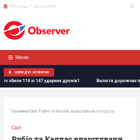
П'ятниця, 7 серпня 2026
Меню
ШВИДКІ НОВИНИ
7 ударних дронів1
Валюта дорожчає перед вихідними: курс
Головна
›
Світ
›
Рубіо та Каллас влаштували гостру суперечку...
Світ
Рубіо та Каллас влаштували