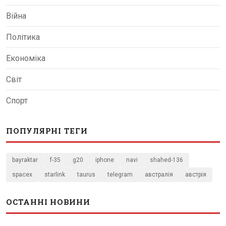
Війна
Політика
Економіка
Світ
Спорт
ПОПУЛЯРНІ ТЕГИ
bayraktar
f-35
g20
iphone
navi
shahed-136
spacex
starlink
taurus
telegram
австралія
австрія
ОСТАННІ НОВИНИ