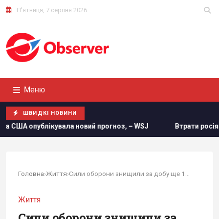
П'ятниця, 7 серпня 2026
Меню
ШВИДКІ НОВИНИ
ала новий прогноз, – WSJ
Втрати росіян в Україні сягнули
Головна
›
Життя
›
Сили оборони знищили за добу ще 1300 росіян та...
Життя
Сили оборони знищили за