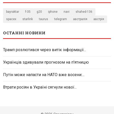
bayraktar
f-35
g20
iphone
navi
shahed-136
spacex
starlink
taurus
telegram
австралія
австрія
ОСТАННІ НОВИНИ
Трамп розлютився через витік інформації...
Українців здивували прогнозом на п'ятницю
Путін може напасти на НАТО вже восени:...
Втрати росіян в Україні сягнули нової...