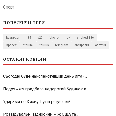
Спорт
ПОПУЛЯРНІ ТЕГИ
bayraktar
f-35
g20
iphone
navi
shahed-136
spacex
starlink
taurus
telegram
австралія
австрія
ОСТАННІ НОВИНИ
Сьогодні буде найспекотніший день літа -...
Подружжя придбало недорогий будинок в...
Ударами по Києву Путін рятує свій...
Розвідувальні відносини між США та...