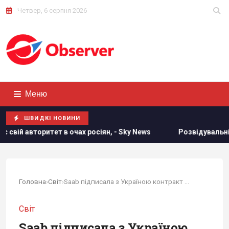
Четвер, 6 серпня 2026
Меню
ШВИДКІ НОВИНИ
очах росіян, - Sky News
Розвідувальні відносини між США 
Головна
›
Світ
›
Saab підписала з Україною контракт на 16...
Світ
Saab підписала з Україною