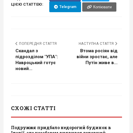
ЦІЄЮ СТАТТЕЮ:
Telegram
Копіювати
ПОПЕРЕДНЯ СТАТТЯ
НАСТУПНА СТАТТЯ
Скандал з
Втома росіян від
підрозділом "УПА":
війни зростає, але
Навроцький готує
Путін живе в...
новий...
СХОЖІ СТАТТІ
Подружжя придбало недорогий будинок в
Італії, але незабаром виявився головний