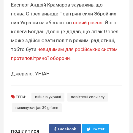
Експерт Андрій Крамаров зауважив, що
поява Gripen виведе Повітряні сили Збройних
сил України на абсолютно
новий рівень
. Його
колега Богдан Долінце додав, що літак Gripen
може здійснювати політ в режимі радіотиші,
тобто бути
невидимим для російських систем
протиповітряної оборони.
Джерело: УНІАН
ТЕГИ:
війна в україні
повітряні сили зсу
винищувач jas 39 gripen
Facebook
Twitter
ПОДІЛИТИСЯ