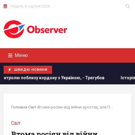
Неділя, 9 серпня 2026
Меню
ШВИДКІ НОВИНИ
ордону з Україною, - Трегубов
Історія про те, що "поляки
Головна
›
Світ
›
Втома росіян від війни зростає, але Путін живе...
Світ
Втома росіян від війни