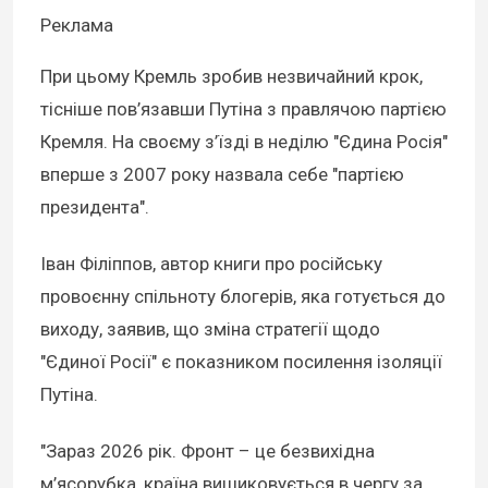
Реклама
При цьому Кремль зробив незвичайний крок,
тісніше пов’язавши Путіна з правлячою партією
Кремля. На своєму з’їзді в неділю "Єдина Росія"
вперше з 2007 року назвала себе "партією
президента".
Іван Філіппов, автор книги про російську
провоєнну спільноту блогерів, яка готується до
виходу, заявив, що зміна стратегії щодо
"Єдиної Росії" є показником посилення ізоляції
Путіна.
"Зараз 2026 рік. Фронт – це безвихідна
м’ясорубка, країна вишиковується в чергу за