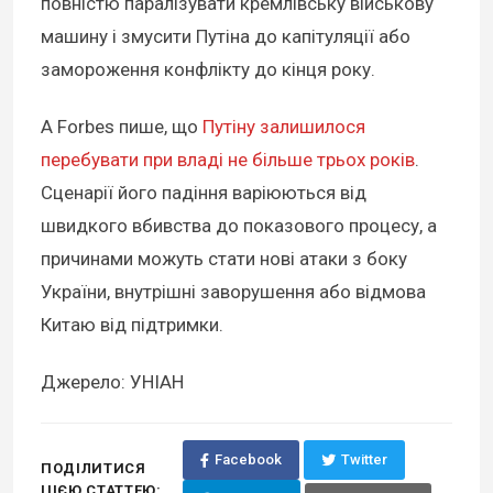
повністю паралізувати кремлівську військову
машину і змусити Путіна до капітуляції або
замороження конфлікту до кінця року.
А Forbes пише, що
Путіну залишилося
перебувати при владі не більше трьох років
.
Сценарії його падіння варіюються від
швидкого вбивства до показового процесу, а
причинами можуть стати нові атаки з боку
України, внутрішні заворушення або відмова
Китаю від підтримки.
Джерело: УНІАН
Facebook
Twitter
ПОДІЛИТИСЯ
ЦІЄЮ СТАТТЕЮ: