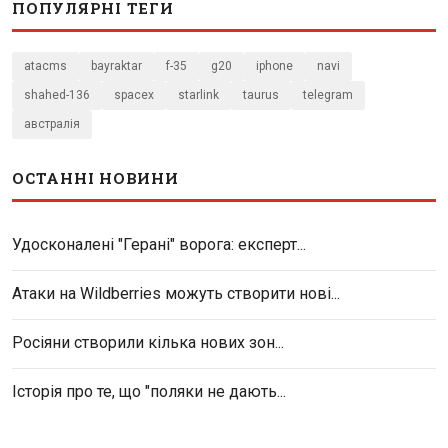
ПОПУЛЯРНІ ТЕГИ
atacms
bayraktar
f-35
g20
iphone
navi
shahed-136
spacex
starlink
taurus
telegram
австралія
ОСТАННІ НОВИНИ
Удосконалені "Герані" ворога: експерт...
Атаки на Wildberries можуть створити нові...
Росіяни створили кілька нових зон...
Історія про те, що "поляки не дають...