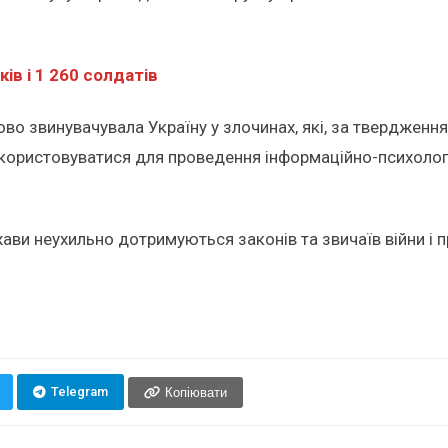
ів і 1 260 солдатів
во звинувачувала Україну у злочинах, які, за твердженн
використовуватися для проведення інформаційно-психолог
жави неухильно дотримуються законів та звичаїв війни і 
Telegram
Копіювати