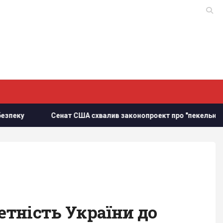
США схвалив законопроект про "пекельні санкції" проти РФ
тність України до