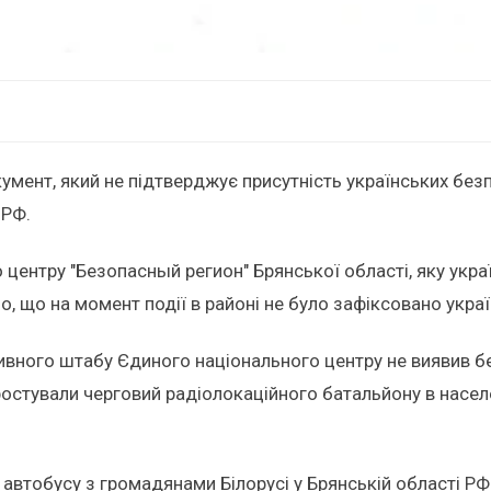
мент, який не підтверджує присутність українських безпі
 РФ.
центру "Безопасный регион" Брянської області, яку укр
о, що на момент події в районі не було зафіксовано укра
ивного штабу Єдиного національного центру не виявив бе
ростували черговий радіолокаційного батальйону в населе
 автобусу з громадянами Білорусі у Брянській області Р