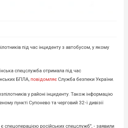
лотників під час інциденту з автобусом, у якому
аїнська спецслужба отримала під час
їнських БПЛА,
повідомляє
Служба безпеки України.
зпілотників у районі інциденту. Також інформацію
ному пункті Супонево та черговий 32-ї дивізії
Ф є спецоперацією російських спецслужб", - заявили