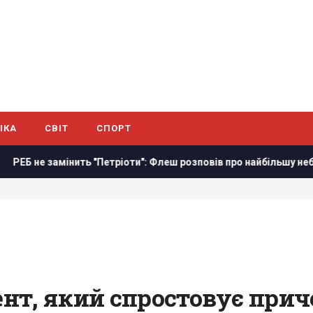
ІКА
СВІТ
СПОРТ
Петріоти": Флеш розповів про найбільшу небезпеку
Сенат 
нт, який спростовує приче