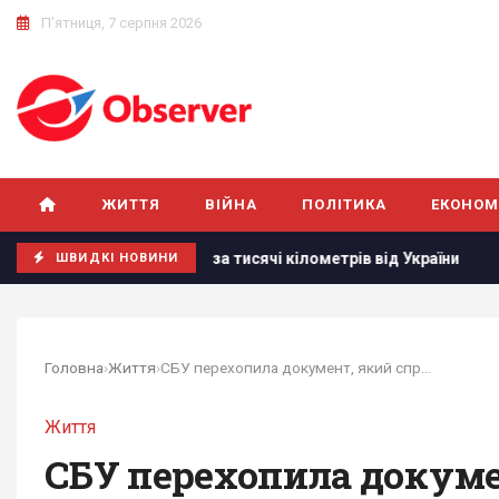
П'ятниця, 7 серпня 2026
ЖИТТЯ
ВІЙНА
ПОЛІТИКА
ЕКОНОМ
аних за тисячі кілометрів від України
РЕБ не замінить "
ШВИДКІ НОВИНИ
Головна
›
Життя
›
СБУ перехопила документ, який спростовує...
Життя
СБУ перехопила докуме