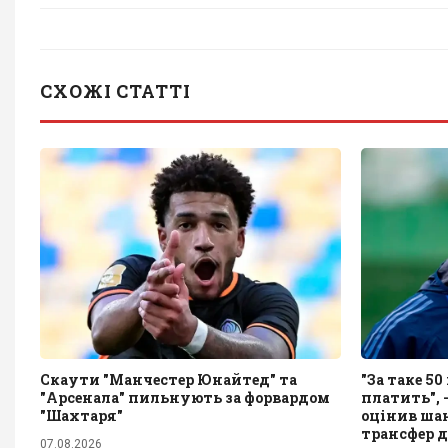
СХОЖІ СТАТТІ
Скаути "Манчестер Юнайтед" та
"За таке 5
"Арсенала" пильнують за форвардом
платить", 
"Шахтаря"
оцінив ша
трансфер 
07.08.2026