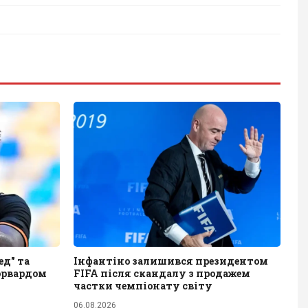
д" та
Інфантіно залишився президентом
орвардом
FIFA після скандалу з продажем
частки чемпіонату світу
06.08.2026