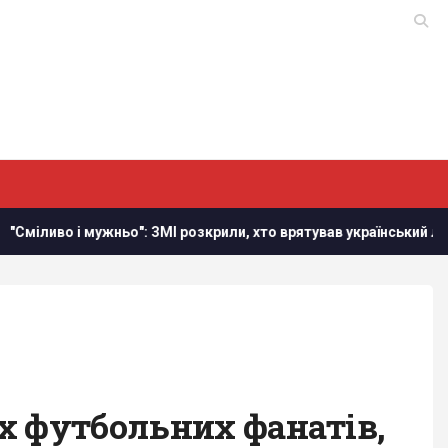
 ЗМІ розкрили, хто врятував український літак від дрона в Лейп
х футбольних фанатів,