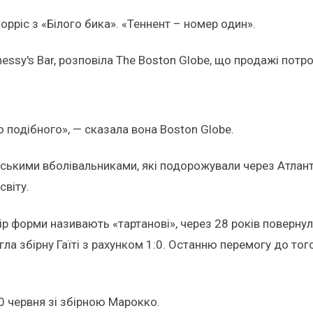
орріс з «Білого бика». «Теннент – номер один».
ssy's Bar, розповіла The Boston Globe, що продажі потро
го подібного», — сказала вона Boston Globe.
дськими вболівальниками, які подорожували через Атлант
світу.
ір форми називають «тартанові», через 28 років повернула
ла збірну Гаїті з рахунком 1:0. Останню перемогу до тог
0 червня зі збірною Марокко.