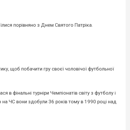
їлися порівняно з Днем Святого Патріка.
ику, щоб побачити гру своєї чоловічої футбольної
ся в фінальні турніри Чемпіонатів світу з футболу і
о на ЧС вони здобули 36 років тому в 1990 році над