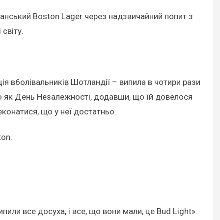
анський Boston Lager через надзвичайний попит з
світу.
ція вболівальників Шотландії – випила в чотири рази
го як День Незалежності, додавши, що їй довелося
еконатися, що у неї достатньо.
ton.
ли все досуха, і все, що вони мали, це Bud Light».