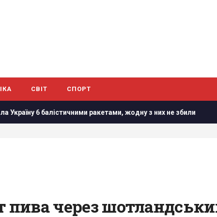
ІКА
СВІТ
СПОРТ
чними ракетами, жодну з них не збили
"Сміливо і мужньо":
т пива через шотландськи