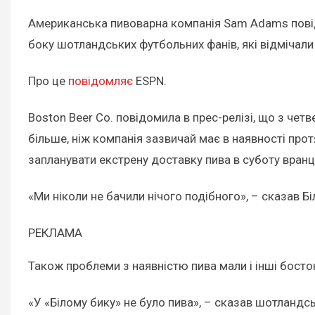
Американська пивоварна компанія Sam Adams повідо
боку шотландських футбольних фанів, які відмічали 
Про це
повідомляє
ESPN.
Boston Beer Co. повідомила в прес-релізі, що з чет
більше, ніж компанія зазвичай має в наявності про
запланувати екстрену доставку пива в суботу вранці
«Ми ніколи не бачили нічого подібного», – сказав Б
РЕКЛАМА
Також проблеми з наявністю пива мали і інші босто
«У «Білому бику» не було пива», – сказав шотландсь