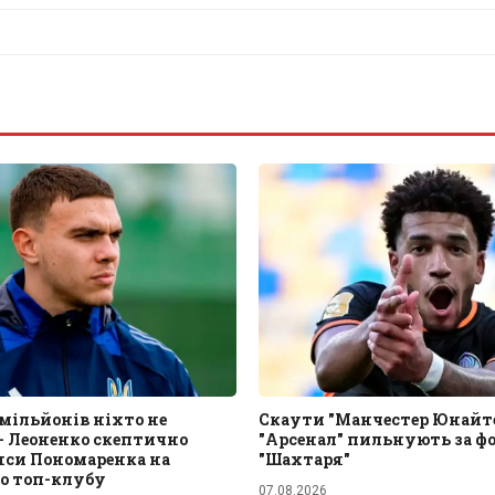
0 мільйонів ніхто не
Скаути "Манчестер Юнайте
– Леоненко скептично
"Арсенал" пильнують за ф
нси Пономаренка на
"Шахтаря"
до топ-клубу
07.08.2026