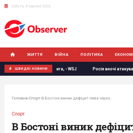
Субота, 8 серпня 2026
ЖИТТЯ
ВІЙНА
ПОЛІТИКА
ЕКОНОМ
 Лейпцига, - WSJ
Росія вночі атакувала Україну 6 балісти
ШВИДКІ НОВИНИ
Головна
›
Спорт
›
В Бостоні виник дефіцит пива через...
Спорт
В Бостоні виник дефіци