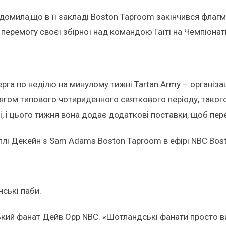
мила,що в її закладі Boston Taproom закінчився флагм
перемогу своєї збірної над командою Гаїті на Чемпіонаті 
верга по неділю на минулому тижні Tartan Army – організа
тягом типового чотириденного святкового періоду, тако
, і цього тижня вона додає додаткові поставки, щоб пер
іллі Декейн з Sam Adams Boston Taproom в ефірі NBC Bos
нські паби.
кий фанат Дейв Орр NBC. «Шотландські фанати просто випи