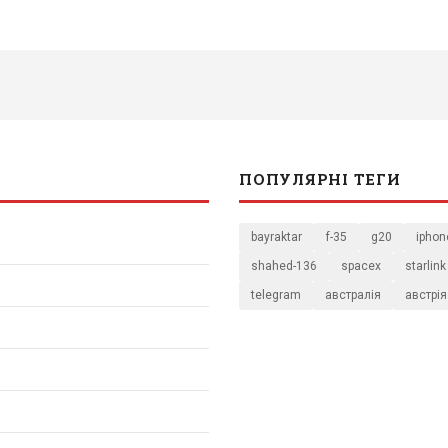
ПОПУЛЯРНІ ТЕГИ
bayraktar
f-35
g20
iphon
shahed-136
spacex
starlink
telegram
австралія
австрія