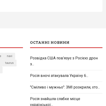
ОСТАННІ НОВИНИ
e
navi
Розвідка США пов’язує з Росією дрон
taurus
з...
Росія вночі атакувала Україну 6...
"Сміливо і мужньо": ЗМІ розкрили, хто...
Росія знайшла слабке місце
української...