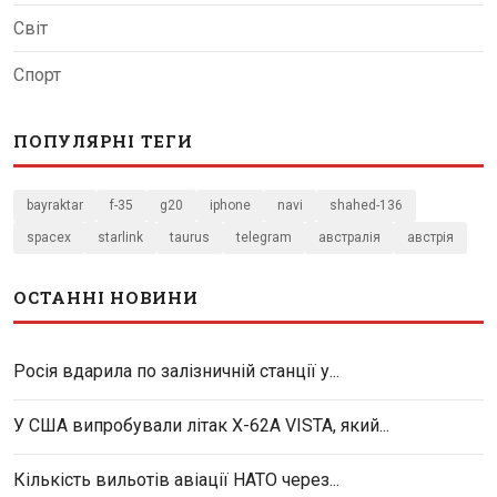
Світ
Спорт
ПОПУЛЯРНІ ТЕГИ
bayraktar
f-35
g20
iphone
navi
shahed-136
spacex
starlink
taurus
telegram
австралія
австрія
ОСТАННІ НОВИНИ
Росія вдарила по залізничній станції у...
У США випробували літак X-62A VISTA, який...
Кількість вильотів авіації НАТО через...