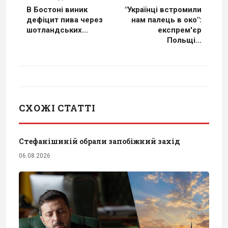
В Бостоні виник
"Українці встромили
дефіцит пива через
нам палець в око":
шотландських...
експрем'єр
Польщі...
СХОЖІ СТАТТІ
Стефанішиній обрали запобіжний захід
06.08.2026