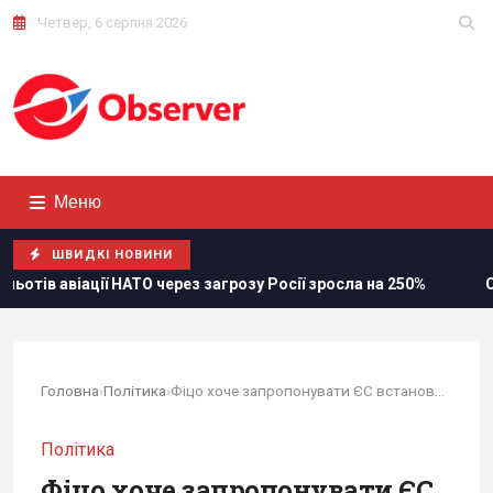
Четвер, 6 серпня 2026
Меню
ШВИДКІ НОВИНИ
ерез загрозу Росії зросла на 250%
Стефанішиній обрали з
Головна
›
Політика
›
Фіцо хоче запропонувати ЄС встановлення прямої...
Політика
Фіцо хоче запропонувати ЄС