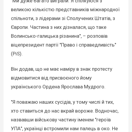
"Ми дуже багато виграли. Я спілкуюся з
великою кількістю представників міжнародної
спільноти, з лідерами зі Сполучених Штатів, з
Європи. Частина з них дізналася, що таке
Волинсько-галицька різанина", – розповів
віцепрезидент партії "Право і справедливість"
(PiS).
Він додав, що не має наміру в знак протесту
відмовитися від присвоєного йому
українського Ордена Ярослава Мудрого.
"Я поважаю наших сусідів, у тому числі й тих,
хто ставиться до нас вкрай вороже. Водночас,
назвавши військову частину іменем "героїв
УПА", українці встромили нам палець в око. Не