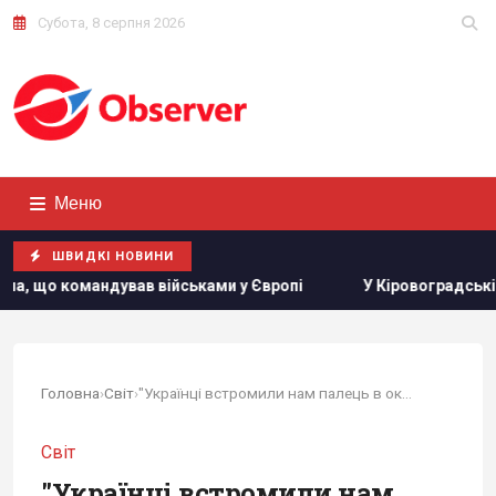
Субота, 8 серпня 2026
Меню
ШВИДКІ НОВИНИ
ійськами у Європі
У Кіровоградській області розбився 
Головна
›
Світ
›
"Українці встромили нам палець в око":...
Світ
"Українці встромили нам