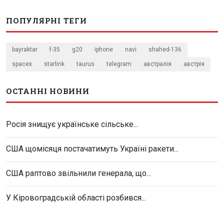
ПОПУЛЯРНІ ТЕГИ
bayraktar
f-35
g20
iphone
navi
shahed-136
spacex
starlink
taurus
telegram
австралія
австрія
ОСТАННІ НОВИНИ
Росія знищує українське сільське...
США щомісяця постачатимуть Україні ракети...
США раптово звільнили генерала, що...
У Кіровоградській області розбився...