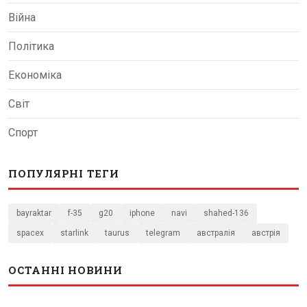
Війна
Політика
Економіка
Світ
Спорт
ПОПУЛЯРНІ ТЕГИ
bayraktar
f-35
g20
iphone
navi
shahed-136
spacex
starlink
taurus
telegram
австралія
австрія
ОСТАННІ НОВИНИ