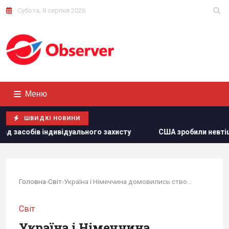
Субота, 8 серпня 2026
Меню
ШВИДКІ НОВИНИ
льного захисту
США зробили невтішний прогноз щодо екс
Головна
›
Світ
›
Україна і Німеччина домовились створити...
Світ
Україна і Німеччина