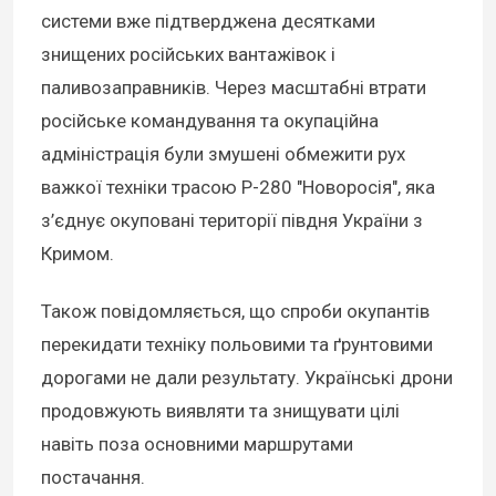
системи вже підтверджена десятками
знищених російських вантажівок і
паливозаправників. Через масштабні втрати
російське командування та окупаційна
адміністрація були змушені обмежити рух
важкої техніки трасою Р-280 "Новоросія", яка
з’єднує окуповані території півдня України з
Кримом.
Також повідомляється, що спроби окупантів
перекидати техніку польовими та ґрунтовими
дорогами не дали результату. Українські дрони
продовжують виявляти та знищувати цілі
навіть поза основними маршрутами
постачання.