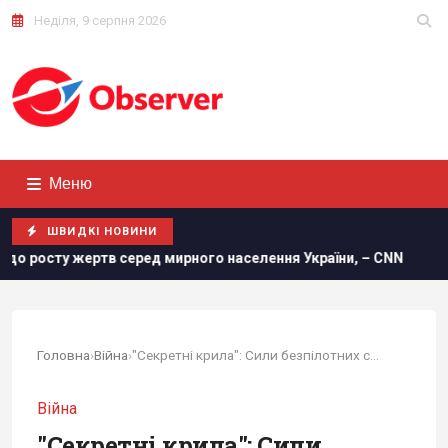
Неділя, 9 серпня 2026
Меню
ШВИДКІ НОВИНИ
тв серед мирного населення України, – CNN
Удосконалені 
Головна
›
Війна
›
"Секретні крила": Сили безпілотних систем...
Війна
"Секретні крила": Сили