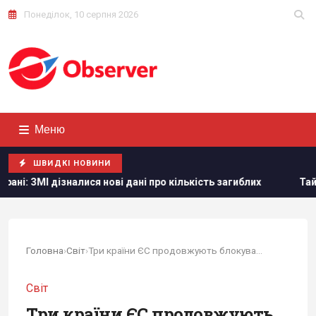
Понеділок, 10 серпня 2026
Меню
ШВИДКІ НОВИНИ
ися нові дані про кількість загиблих
Тайвань показав під
Головна
›
Світ
›
Три країни ЄС продовжують блокувати імпорт...
Світ
Три країни ЄС продовжують