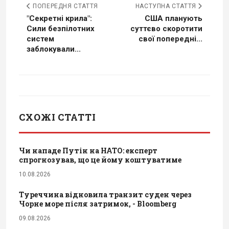
ПОПЕРЕДНЯ СТАТТЯ
НАСТУПНА СТАТТЯ
"Секретні крила":
США планують
Сили безпілотних
суттєво скоротити
систем
свої попередні...
заблокували...
СХОЖІ СТАТТІ
Чи нападе Путін на НАТО: експерт
спрогнозував, що це йому коштуватиме
10.08.2026
Туреччина відновила транзит суден через
Чорне море після затримок, - Bloomberg
09.08.2026