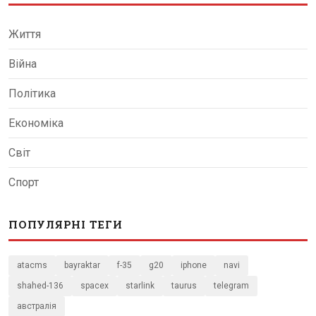
Життя
Війна
Політика
Економіка
Світ
Спорт
ПОПУЛЯРНІ ТЕГИ
atacms
bayraktar
f-35
g20
iphone
navi
shahed-136
spacex
starlink
taurus
telegram
австралія