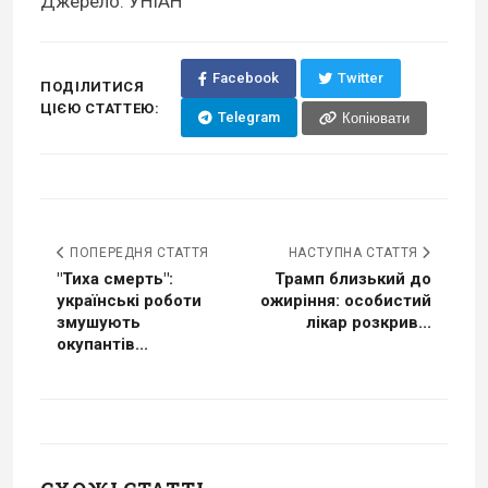
Джерело: УНІАН
Facebook
Twitter
ПОДІЛИТИСЯ
ЦІЄЮ СТАТТЕЮ:
Telegram
Копіювати
ПОПЕРЕДНЯ СТАТТЯ
НАСТУПНА СТАТТЯ
"Тиха смерть":
Трамп близький до
українські роботи
ожиріння: особистий
змушують
лікар розкрив...
окупантів...