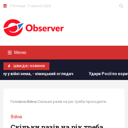
П'ятниця, 7 серпня 2026
Меню
ШВИДКІ НОВИНИ
ий оглядач
Удари Росії по кораблях у Чорному морі: у FP
Головна
›
Війна
›
Скільки разів на рік треба проходити ВЛК під...
Війна
Скільки разів на рік треба