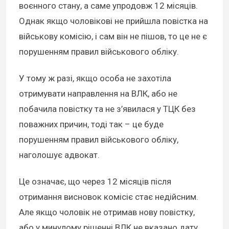
воєнного стану, а саме
упродовж 12 місяців
.
Однак якщо чоловікові не прийшла повістка на
військову комісію, і сам він не пішов, то це не є
порушенням правил військового обліку.
У тому ж разі, якщо особа не захотіла
отримувати направлення на ВЛК, або не
побачила повістку та не з’явилася у ТЦК без
поважних причин, тоді так –
це буде
порушенням
правил військового обліку,
наголошує адвокат.
Це означає, що через 12 місяців після
отримання висновок комісіє стає недійсним.
Але якщо чоловік не отримав нову повістку,
або у минулому рішенні ВЛК не вказано дату