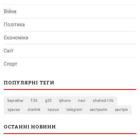
Війна
Політика
Економіка
Світ
Спорт
ПОПУЛЯРНІ ТЕГИ
bayraktar
f-35
g20
iphone
navi
shahed-136
spacex
starlink
taurus
telegram
австралія
австрія
ОСТАННІ НОВИНИ