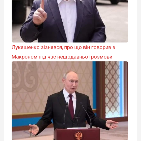
Лукашенко зізнався, про що він говорив з
Макроном під час нещодавньої розмови