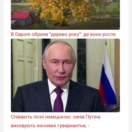
В Європі обрали "дерево року": де воно росте
Співають пісні німецькою: синів Путіна
виховують іноземні гувернантки, -