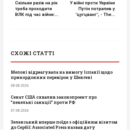
Скільки разів на рік
У війні проти України
треба проходити
Путін потрапив у
ВЛК під час війни:...
"цугцванг", - The...
СХОЖІ СТАТТІ
Мелоні відреагувала на вимогу Іспанії щодо
прикордонних перевірок у Шенгені
08.08.2026
Сенат США схвалив законопроект про
"пекельні санкції" проти РФ
07.08.2026
Зеленський вперше поїде з офіційним візитом
до Сербії: Associated Press назвав дату