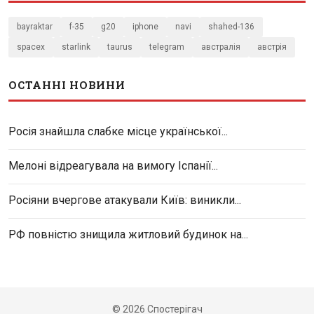
bayraktar
f-35
g20
iphone
navi
shahed-136
spacex
starlink
taurus
telegram
австралія
австрія
ОСТАННІ НОВИНИ
Росія знайшла слабке місце української...
Мелоні відреагувала на вимогу Іспанії...
Росіяни вчергове атакували Київ: виникли...
РФ повністю знищила житловий будинок на...
© 2026 Спостерігач