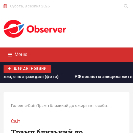
Субота, 8 серпня 2026
Меню
ШВИДКІ НОВИНИ
РФ повністю знищила житловий будинок на Київщині: заг
Головна
›
Світ
›
Трамп близький до ожиріння: особистий лікар...
Світ
Трамп близький до