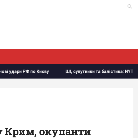
о Києву
ШІ, супутники та балістика: NYT про силу та слабко
у Крим, окупанти