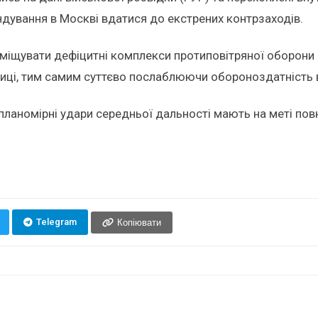
дування в Москві вдатися до екстрених контрзаходів.
іщувати дефіцитні комплекси протиповітряної оборони з 
лиці, тим самим суттєво послаблюючи обороноздатність в
о планомірні удари середньої дальності мають на меті п
Telegram
Копіювати