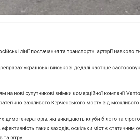
сійські лінії постачання та транспортні артерії навколо
реправах українські військові дедалі частіше застосовую
м на нові супутникові знімки комерційної компанії Vantor
тратегічно важливого Керченського мосту від можливого
их димогенераторів, які викидають клуби білого та сіро
в ефективність таких заходів, оскільки міст є статичним 
 та вітру.