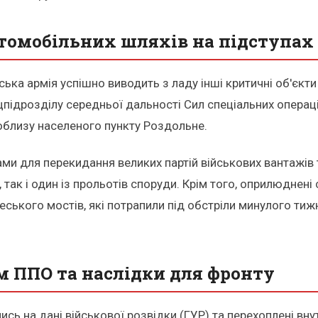
томобільних шляхів на підступах 
ька армія успішно виводить з ладу інші критичні об'єкти
підрозділу середньої дальності Сил спеціальних операці
поблизу населеного пункту Роздольне.
 для перекидання великих партій військових вантажів та
 так і один із прольотів споруди. Крім того, оприлюднені
ського мостів, які потрапили під обстріли минулого т
м ППО та наслідки для фронту
ь на дані військової розвідки (ГУР) та перехоплені вну