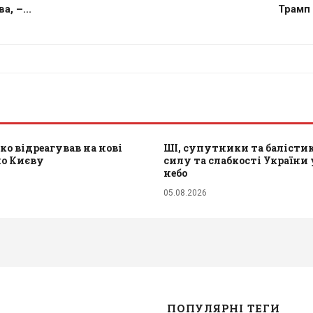
, –...
Трамп 
ко відреагував на нові
ШІ, супутники та балістик
по Києву
силу та слабкості України 
небо
05.08.2026
ПОПУЛЯРНІ ТЕГИ