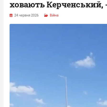
ховають Керченський, -
24 червня 2026
Війна