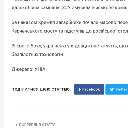
далекобійна кампанія ЗСУ змусила військове коман
За наказом Кремля загарбники почали масово перем
Керченського мосту та підступів до російської сто
Зі свого боку, українські урядовці констатують, щ
безпілотних технологій.
Джерело: УНІАН
ПОДІЛИТИСЯ ЦІЄЮ СТАТТЕЮ:
Facebook
Twitter
ПОПЕРЕДНЯ СТАТТЯ