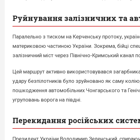
Руйнування залізничних та ав
Паралельно з тиском на Керченську протоку, українс
материковою частиною України. Зокрема, бійці спец
залізничний міст через Північно-Кримський канал 
Цей маршрут активно використовувався загарбниками
удару безпілотників було зруйновано як саму колію,
пошкодження автомобільних Чонгарського та Геніче
угруповань ворога на півдні.
Перекидання російських систе
Президент України Володимир Зеленський, спираючис