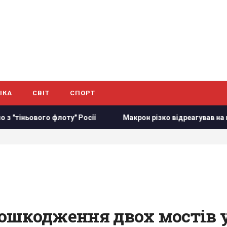
ІКА
СВІТ
СПОРТ
лоту" Росії
Макрон різко відреагував на нові удари РФ п
ошкодження двох мостів 