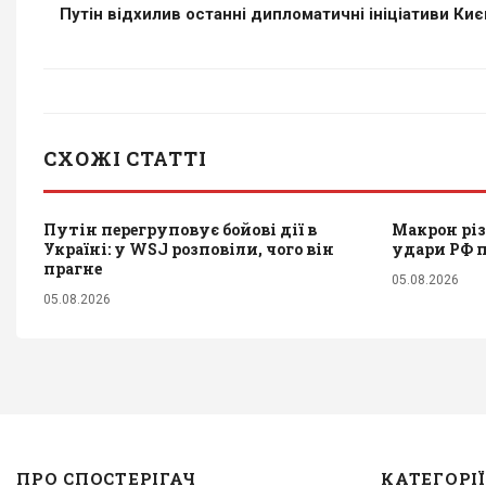
Путін відхилив останні дипломатичні ініціативи Києва
СХОЖІ СТАТТІ
Путін перегруповує бойові дії в
Макрон різ
Україні: у WSJ розповіли, чого він
удари РФ 
прагне
05.08.2026
05.08.2026
ПРО СПОСТЕРІГАЧ
КАТЕГОРІЇ