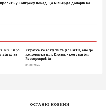
просить у Конгресу понад 1,4 мільярда доларів на...
а: NYT про
Україна не вступить до НАТО, але це
у війні за
не поразка для Києва, - колумніст
Rzeczpospolita
05.08.2026
ОСТАННІ НОВИНИ