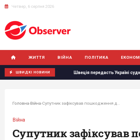
Четвер, 6 серпня 2026
ЖИТТЯ
ВІЙНА
ПОЛІТИКА
ЕКОНОМ
 він прагне
Швеція передасть Україні судно з "тіньового ф
ШВИДКІ НОВИНИ
Головна
›
Війна
›
Супутник зафіксував пошкодження двох мостів у...
Війна
Супутник зафіксував п