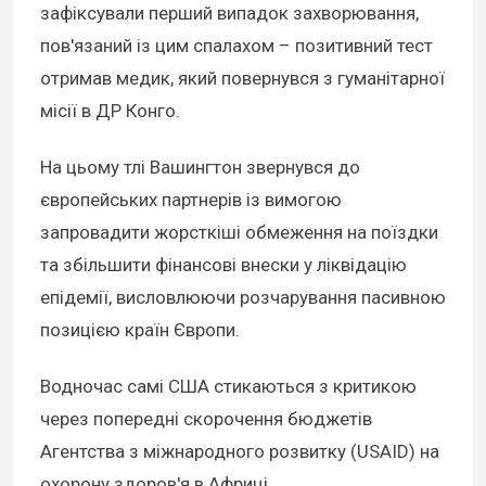
зафіксували перший випадок захворювання,
пов'язаний із цим спалахом – позитивний тест
отримав медик, який повернувся з гуманітарної
місії в ДР Конго.
На цьому тлі Вашингтон звернувся до
європейських партнерів із вимогою
запровадити жорсткіші обмеження на поїздки
та збільшити фінансові внески у ліквідацію
епідемії, висловлюючи розчарування пасивною
позицією країн Європи.
Водночас самі США стикаються з критикою
через попередні скорочення бюджетів
Агентства з міжнародного розвитку (USAID) на
охорону здоров'я в Африці.