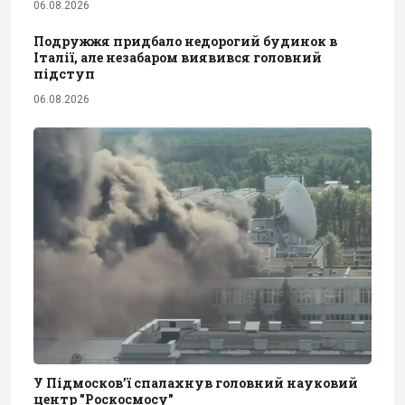
06.08.2026
Подружжя придбало недорогий будинок в
Італії, але незабаром виявився головний
підступ
06.08.2026
У Підмосков’ї спалахнув головний науковий
центр "Роскосмосу"