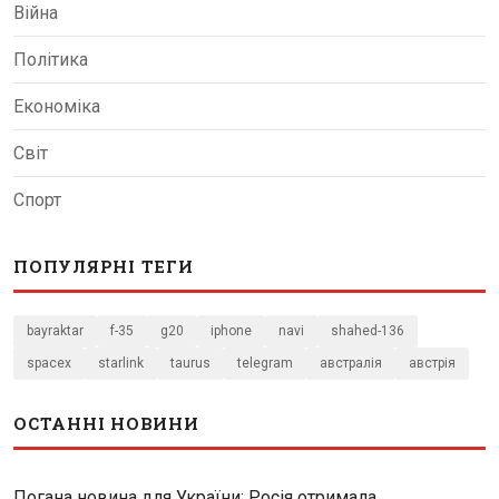
Війна
Політика
Економіка
Світ
Спорт
ПОПУЛЯРНІ ТЕГИ
bayraktar
f-35
g20
iphone
navi
shahed-136
spacex
starlink
taurus
telegram
австралія
австрія
ОСТАННІ НОВИНИ
Погана новина для України: Росія отримала...