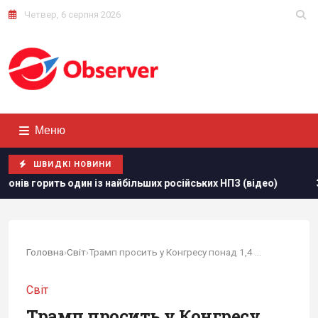
Четвер, 6 серпня 2026
Меню
ШВИДКІ НОВИНИ
найбільших російських НПЗ (відео)
Зеленський звинуватив 
Головна
›
Світ
›
Трамп просить у Конгресу понад 1,4 мільярда...
Світ
Трамп просить у Конгресу