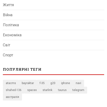
Життя
Війна
Політика
Економіка
Світ
Спорт
ПОПУЛЯРНІ ТЕГИ
atacms
bayraktar
f-35
g20
iphone
navi
shahed-136
spacex
starlink
taurus
telegram
австралія