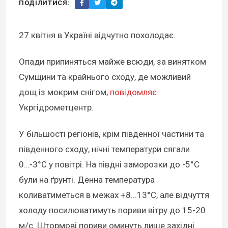
ПОДІЛИТИСЯ:
27 квітня в Україні відчутно похолодає.
Опади припиняться майже всюди, за винятком
Сумщини та крайнього сходу, де можливий
дощ із мокрим снігом,
повідомляє
Укргідрометцентр.
У більшості регіонів, крім південної частини та
південного сходу, нічні температури сягали
0…-3°С у повітрі. На півдні заморозки до -5°С
були на ґрунті. Денна температура
коливатиметься в межах +8...13°С, але відчуття
холоду посилюватимуть пориви вітру до 15-20
м/с. Штормові пориви оминуть лише західні