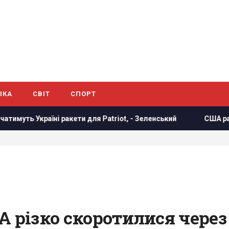
ІКА
СВІТ
СПОРТ
ети для Patriot, - Зеленський
США раптово звільнили ге
ША різко скоротилися чере