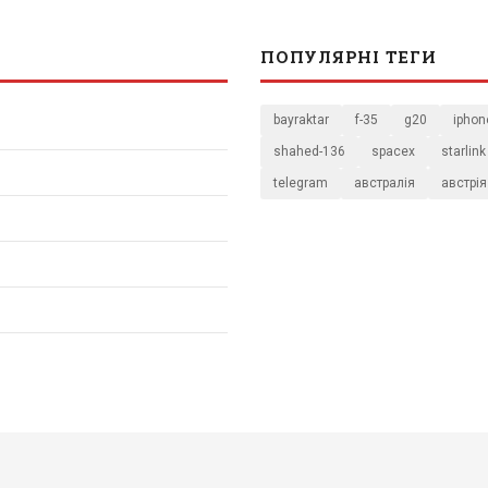
ПОПУЛЯРНІ ТЕГИ
bayraktar
f-35
g20
iphon
shahed-136
spacex
starlink
telegram
австралія
австрія