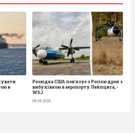
акувати
Розвідка США пов’язує з Росією дрон з
тою в
вибухівкою в аеропорту Лейпцига, -
WSJ
08.08.2026