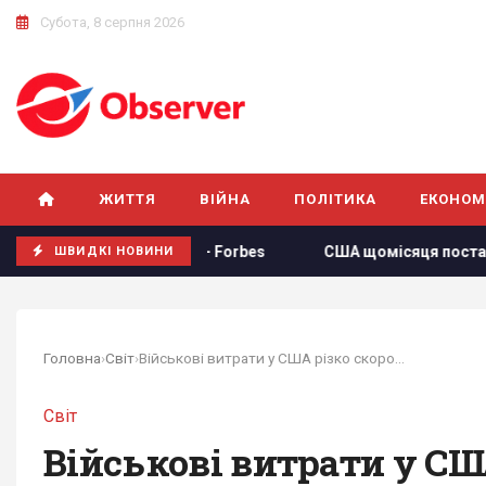
Субота, 8 серпня 2026
ЖИТТЯ
ВІЙНА
ПОЛІТИКА
ЕКОНОМ
країни, - Forbes
США щомісяця постачатимуть Україні рак
ШВИДКІ НОВИНИ
Головна
›
Світ
›
Військові витрати у США різко скоротилися...
Світ
Військові витрати у С