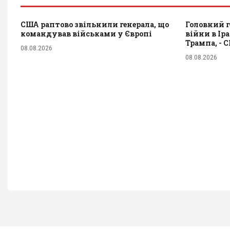
США раптово звільнили генерала, що
Головний г
командував військами у Європі
війни в Ір
Трампа, - 
08.08.2026
08.08.2026