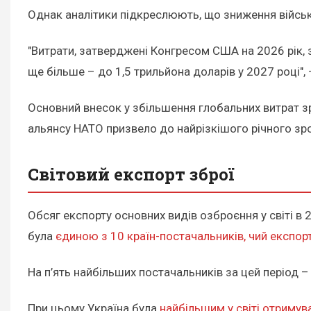
Однак аналітики підкреслюють, що зниження військ
"Витрати, затверджені Конгресом США на 2026 рік, 
ще більше – до 1,5 трильйона доларів у 2027 році", –
Основний внесок у збільшення глобальних витрат зр
альянсу НАТО призвело до найрізкішого річного зрос
Світовий експорт зброї
Обсяг експорту основних видів озброєння у світі в 
була
єдиною з 10 країн-постачальників, чий експо
На п’ять найбільших постачальників за цей період 
При цьому Україна була
найбільшим у світі отриму