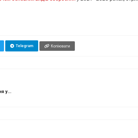
Telegram
Копіювати
 у...