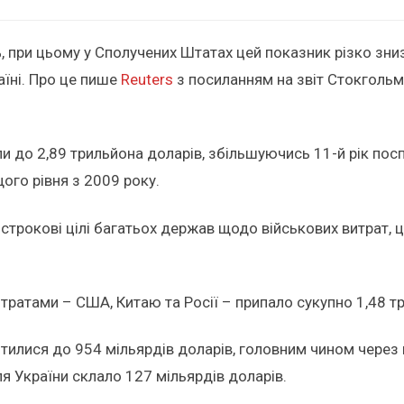
%, при цьому у Сполучених Штатах цей показник різко зн
аїні. Про це пише
Reuters
з посиланням на звіт Стокголь
осли до 2,89 трильйона доларів, збільшуючись 11-й рік по
ого рівня з 2009 року.
строкові цілі багатьох держав щодо військових витрат, 
тратами – США, Китаю та Росії – припало сукупно 1,48 тр
тилися до 954 мільярдів доларів, головним чином через 
я України склало 127 мільярдів доларів.