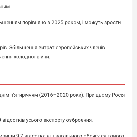
сним.
льшенням порівняно з 2025 роком, і можуть зрости
рів. Збільшення витрат європейських членів
чення холодної війни.
еднім п’ятиріччям (2016–2020 роки). При цьому Росія
0 відсотків усього експорту озброєння.
авши 9,7 відсотка від загального обсягу світового