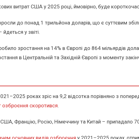
ових витрат США у 2025 році, ймовірно, буде короткоча
зросли до понад 1 трильйона доларів, що є суттєвим збі
 йдеться у звіті.
обило зростання на 14% в Європі до 864 мільярдів дола
тання в Центральній та Західній Європі з моменту закін
2021–2025 роках зріс на 9,2 відсотка порівняно з попер
рт озброєння скоротився
.
– США, Францію, Росію, Німеччину та Китай – припадало 7
вачем основних видів озброєння
у 2021–2025 роках, отрим