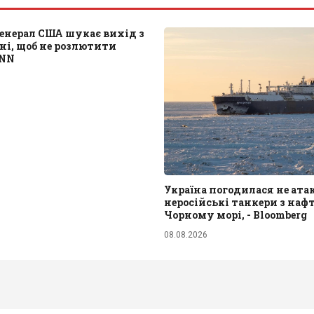
енерал США шукає вихід з
ані, щоб не розлютити
CNN
Україна погодилася не ат
неросійські танкери з наф
Чорному морі, - Bloomberg
08.08.2026