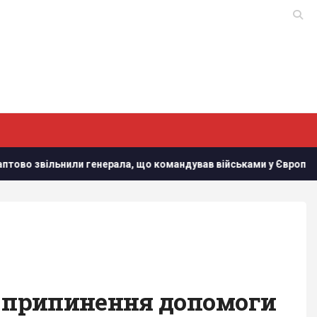
нерала, що командував військами у Європі
У Кіровоград
з припинення допомоги